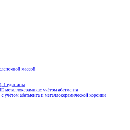
 слепочной массой
), 1 единицы
E металлокерамикас учётом абатмента
, с учётом абатмента и металлокерамической коронки
в