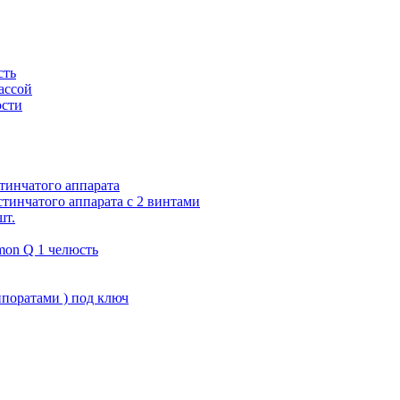
сть
ассой
юсти
тинчатого аппарата
тинчатого аппарата с 2 винтами
шт.
on Q 1 челюсть
поратами ) под ключ