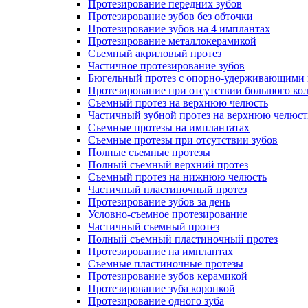
Протезирование передних зубов
Протезирование зубов без обточки
Протезирование зубов на 4 имплантах
Протезирование металлокерамикой
Съемный акриловый протез
Частичное протезирование зубов
Бюгельный протез с опорно-удерживающими 
Протезирование при отсутствии большого кол
Съемный протез на верхнюю челюсть
Частичный зубной протез на верхнюю челюст
Съемные протезы на имплантатах
Съемные протезы при отсутствии зубов
Полные съемные протезы
Полный съемный верхний протез
Съемный протез на нижнюю челюсть
Частичный пластиночный протез
Протезирование зубов за день
Условно-съемное протезирование
Частичный съемный протез
Полный съемный пластиночный протез
Протезирование на имплантах
Съемные пластиночные протезы
Протезирование зубов керамикой
Протезирование зуба коронкой
Протезирование одного зуба