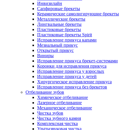
Инвизилайн
Сапфировые брекеты
Керамические самолигирующие брекеты
Металлические брекеты
Лингвальные брекеты
Пластиковые брекеты
Пластиковые брекеты Spirit
Исправление прикуса капами
Мезиальный прикус
Открытый прикус
Виниры
Исправление прикуса брекет-системами
Коронки для исправления прикуса
Исправление прикуса у взрослых
Исправление прикуса у детей
Хирургическое исправление прикуса
Исправление прикуса без брекетов
Отбеливание зубов
Химическое отбеливание
Лазерное отбеливание
Механическое отбеливание
Чистка зубов
Чистка зубного камня
Комплексная чистка
Ультразвуковая чистка