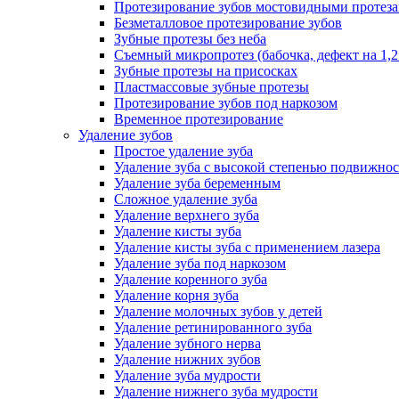
Протезирование зубов мостовидными протез
Безметалловое протезирование зубов
Зубные протезы без неба
Съемный микропротез (бабочка, дефект на 1,2
Зубные протезы на присосках
Пластмассовые зубные протезы
Протезирование зубов под наркозом
Временное протезирование
Удаление зубов
Простое удаление зуба
Удаление зуба с высокой степенью подвижно
Удаление зуба беременным
Сложное удаление зуба
Удаление верхнего зуба
Удаление кисты зуба
Удаление кисты зуба с применением лазера
Удаление зуба под наркозом
Удаление коренного зуба
Удаление корня зуба
Удаление молочных зубов у детей
Удаление ретинированного зуба
Удаление зубного нерва
Удаление нижних зубов
Удаление зуба мудрости
Удаление нижнего зуба мудрости