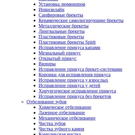
Установка люминиров
Инвизилайн
Сапфировые брекеты
Керамические самолигирующие брекеты
Металлические брекеты
Лингвальные брекеты
Пластиковые брекеты
Пластиковые брекеты Spirit
Исправление прикуса капами
Мезиальный прикус
Открытый прикус
Виниры
Исправление прикуса брекет-системами
Коронки для исправления прикуса
Исправление прикуса у взрослых
Исправление прикуса у детей
Хирургическое исправление прикуса
Исправление прикуса без брекетов
Отбеливание зубов
Химическое отбеливание
Лазерное отбеливание
Механическое отбеливание
Чистка зубов
Чистка зубного камня
Комплексная чистка