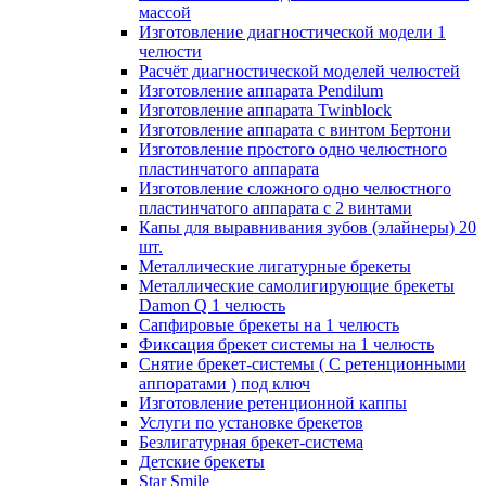
массой
Изготовление диагностической модели 1
челюсти
Расчёт диагностической моделей челюстей
Изготовление аппарата Pendilum
Изготовление аппарата Twinblock
Изготовление аппарата с винтом Бертони
Изготовление простого одно челюстного
пластинчатого аппарата
Изготовление сложного одно челюстного
пластинчатого аппарата с 2 винтами
Капы для выравнивания зубов (элайнеры) 20
шт.
Металлические лигатурные брекеты
Металлические самолигирующие брекеты
Damon Q 1 челюсть
Сапфировые брекеты на 1 челюсть
Фиксация брекет системы на 1 челюсть
Снятие брекет-системы ( С ретенционными
аппоратами ) под ключ
Изготовление ретенционной каппы
Услуги по установке брекетов
Безлигатурная брекет-система
Детские брекеты
Star Smile