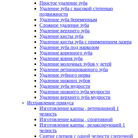
Простое удаление зуба
Удаление зуба с высокой степенью
подвижности
Удаление зуба беременным
Сложное удаление зуба
Удаление верхнего зуба
Удаление кисты зуба
Удаление кисты зуба с применением лазера
Удаление зуба под наркозом
Удаление коренного зуба
Удаление корня зуба
Удаление молочных зубов у детей
Удаление ретинированного зуба
Удаление зубного нерва
Удаление нижних зубов
Удаление зуба мудрости
Удаление нижнего зуба мудрости
Удаление верхнего зуба мудрости
Исправление прикуса
Изготовление каппы , ретенционой 1
челюсть
Изготовление каппы , спортивной
Изготовление каппы , релаксирующей 1
челюсть
Снятие слепков с одной челюсти слепочной