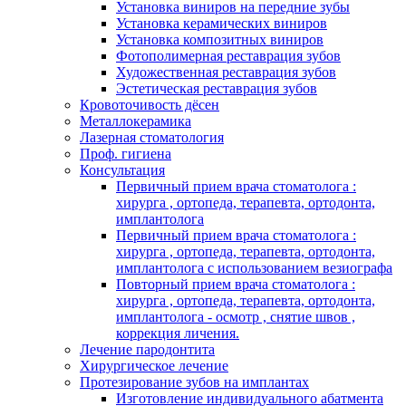
Установка виниров на передние зубы
Установка керамических виниров
Установка композитных виниров
Фотополимерная реставрация зубов
Художественная реставрация зубов
Эстетическая реставрация зубов
Кровоточивость дёсен
Металлокерамика
Лазерная стоматология
Проф. гигиена
Консультация
Первичный прием врача стоматолога :
хирурга , ортопеда, терапевта, ортодонта,
имплантолога
Первичный прием врача стоматолога :
хирурга , ортопеда, терапевта, ортодонта,
имплантолога с использованием везиографа
Повторный прием врача стоматолога :
хирурга , ортопеда, терапевта, ортодонта,
имплантолога - осмотр , снятие швов ,
коррекция личения.
Лечение пародонтита
Хирургическое лечение
Протезирование зубов на имплантах
Изготовление индивидуального абатмента