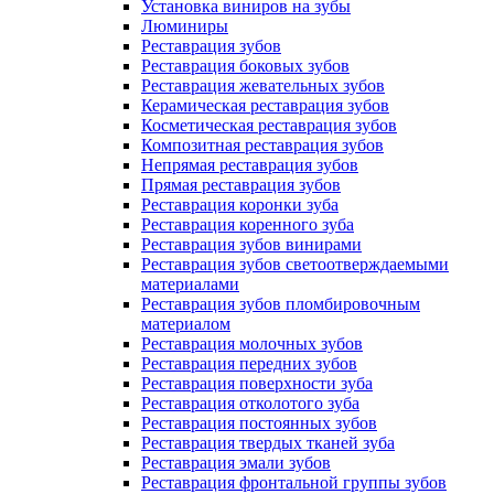
Установка виниров на зубы
Люминиры
Реставрация зубов
Реставрация боковых зубов
Реставрация жевательных зубов
Керамическая реставрация зубов
Косметическая реставрация зубов
Композитная реставрация зубов
Непрямая реставрация зубов
Прямая реставрация зубов
Реставрация коронки зуба
Реставрация коренного зуба
Реставрация зубов винирами
Реставрация зубов светоотверждаемыми
материалами
Реставрация зубов пломбировочным
материалом
Реставрация молочных зубов
Реставрация передних зубов
Реставрация поверхности зуба
Реставрация отколотого зуба
Реставрация постоянных зубов
Реставрация твердых тканей зуба
Реставрация эмали зубов
Реставрация фронтальной группы зубов