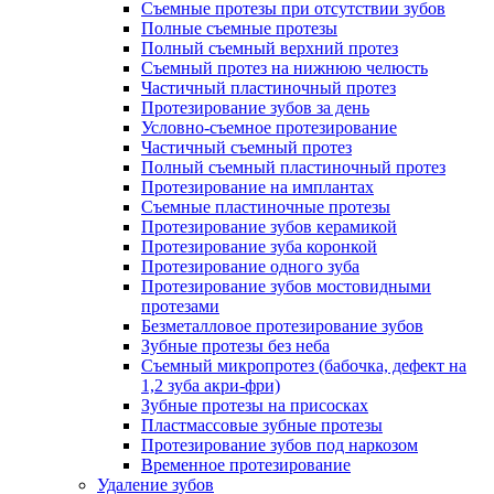
Съемные протезы при отсутствии зубов
Полные съемные протезы
Полный съемный верхний протез
Съемный протез на нижнюю челюсть
Частичный пластиночный протез
Протезирование зубов за день
Условно-съемное протезирование
Частичный съемный протез
Полный съемный пластиночный протез
Протезирование на имплантах
Съемные пластиночные протезы
Протезирование зубов керамикой
Протезирование зуба коронкой
Протезирование одного зуба
Протезирование зубов мостовидными
протезами
Безметалловое протезирование зубов
Зубные протезы без неба
Съемный микропротез (бабочка, дефект на
1,2 зуба акри-фри)
Зубные протезы на присосках
Пластмассовые зубные протезы
Протезирование зубов под наркозом
Временное протезирование
Удаление зубов