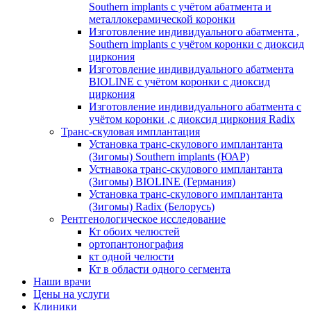
Southern implants с учётом абатмента и
металлокерамической коронки
Изготовление индивидуального абатмента ,
Southern implants с учётом коронки с диоксид
циркония
Изготовление индивидуального абатмента
BIOLINE с учётом коронки с диоксид
циркония
Изготовление индивидуального абатмента с
учётом коронки ,с диоксид циркония Radix
Транс-скуловая имплантация
Установка транс-скулового имплантанта
(Зигомы) Southern implants (ЮАР)
Устнавока транс-скулового имплантанта
(Зигомы) BIOLINE (Германия)
Установка транс-скулового имплантанта
(Зигомы) Radix (Белорусь)
Рентгенологическое исследование
Кт обоих челюстей
ортопантонография
кт одной челюсти
Кт в области одного сегмента
Наши врачи
Цены на услуги
Клиники