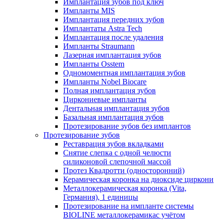
Имплантация зубов под ключ
Импланты MIS
Имплантация передних зубов
Имплантаты Astra Tech
Имплантация после удаления
Импланты Straumann
Лазерная имплантация зубов
Импланты Osstem
Одномоментная имплантация зубов
Импланты Nobel Biocare
Полная имплантация зубов
Циркониевые импланты
Дентальная имплантация зубов
Базальная имплантация зубов
Протезирование зубов без имплантов
Протезирование зубов
Реставрация зубов вкладками
Снятие слепка с одной челюсти
силиконовой слепочной массой
Протез Квадротти (односторонний)
Керамическая коронка на диоксиде циркони
Металлокерамическая коронка (Vita,
Германия), 1 единицы
Протезирование на импланте системы
BIOLINE металлокерамикас учётом