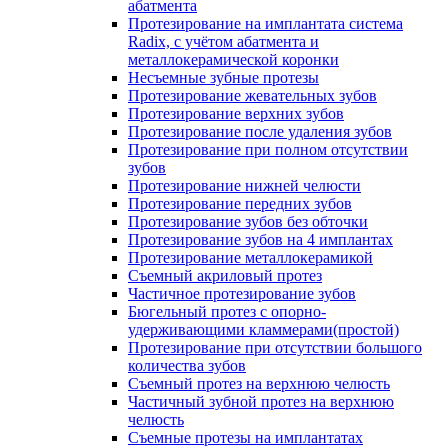
абатмента
Протезирование на имплантата система
Radix, с учётом абатмента и
металлокерамической коронки
Несъемные зубные протезы
Протезирование жевательных зубов
Протезирование верхних зубов
Протезирование после удаления зубов
Протезирование при полном отсутствии
зубов
Протезирование нижней челюсти
Протезирование передних зубов
Протезирование зубов без обточки
Протезирование зубов на 4 имплантах
Протезирование металлокерамикой
Съемный акриловый протез
Частичное протезирование зубов
Бюгельный протез с опорно-
удерживающими кламмерами(простой)
Протезирование при отсутствии большого
количества зубов
Съемный протез на верхнюю челюсть
Частичный зубной протез на верхнюю
челюсть
Съемные протезы на имплантатах