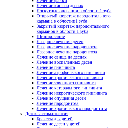
Лечение флюса
Лечение кист на деснах
Лоскутные операции в облости 1 зуба
Открытый кюретаж пародонтального
кармана в облостии1 зуба
Закрытый кюретаж пародонтального
карманов в облости 1 зуба
Шинирование
Лазерное лечение десен
Лазерное лечение пародонтита
Лазерное лечение пародонтоза
Лечение свища на деснах
Лечение воспаленных десен
Лечение гингивита
Лечение атрофического гингивита
Лечение хронического гингивита
Лечение язвенного гингивита
Лечение катарального гингивита
Лечение некротического гингивита
Лечение опущения десен
Лечение пародонтоза
Лечение хронического пародонтита
Детская стоматология
Брекеты для детей
Лечение десен у детей