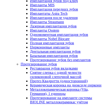
Имплантация зубов под ключ
Импланты MIS
Имплантация передних зубов
Имплантаты Astra Tech
Имплантация после удаления
Импланты Straumann
Лазерная имплантация зубов
Импланты Osstem
Одномоментная имплантация зубов
Импланты Nobel Biocare
Полная имплантация зубов
Циркониевые импланты
Дентальная имплантация зубов
Базальная имплантация зубов
Протезирование зубов без имплантов
Протезирование зубов
Реставрация зубов вкладками
Снятие слепка с одной челюсти
силиконовой слепочной массой
Протез Квадротти (односторонний)
Керамическая коронка на диоксиде циркони
Металлокерамическая коронка (Vita,
Германия), 1 единицы
Протезирование на импланте системы
BIOLINE металлокерамикас учётом