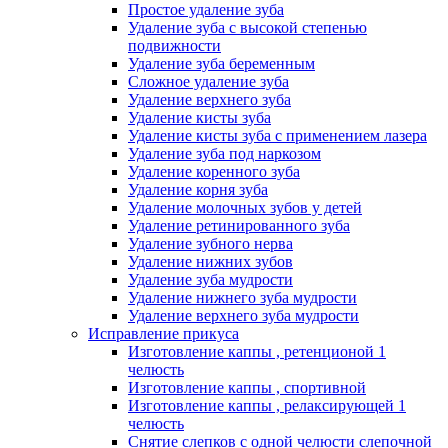
Простое удаление зуба
Удаление зуба с высокой степенью
подвижности
Удаление зуба беременным
Сложное удаление зуба
Удаление верхнего зуба
Удаление кисты зуба
Удаление кисты зуба с применением лазера
Удаление зуба под наркозом
Удаление коренного зуба
Удаление корня зуба
Удаление молочных зубов у детей
Удаление ретинированного зуба
Удаление зубного нерва
Удаление нижних зубов
Удаление зуба мудрости
Удаление нижнего зуба мудрости
Удаление верхнего зуба мудрости
Исправление прикуса
Изготовление каппы , ретенционой 1
челюсть
Изготовление каппы , спортивной
Изготовление каппы , релаксирующей 1
челюсть
Снятие слепков с одной челюсти слепочной