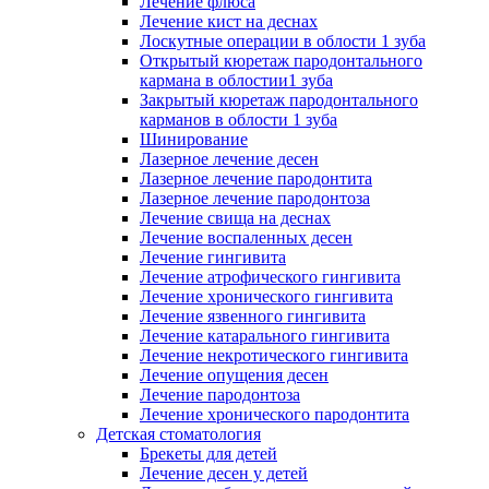
Лечение флюса
Лечение кист на деснах
Лоскутные операции в облости 1 зуба
Открытый кюретаж пародонтального
кармана в облостии1 зуба
Закрытый кюретаж пародонтального
карманов в облости 1 зуба
Шинирование
Лазерное лечение десен
Лазерное лечение пародонтита
Лазерное лечение пародонтоза
Лечение свища на деснах
Лечение воспаленных десен
Лечение гингивита
Лечение атрофического гингивита
Лечение хронического гингивита
Лечение язвенного гингивита
Лечение катарального гингивита
Лечение некротического гингивита
Лечение опущения десен
Лечение пародонтоза
Лечение хронического пародонтита
Детская стоматология
Брекеты для детей
Лечение десен у детей