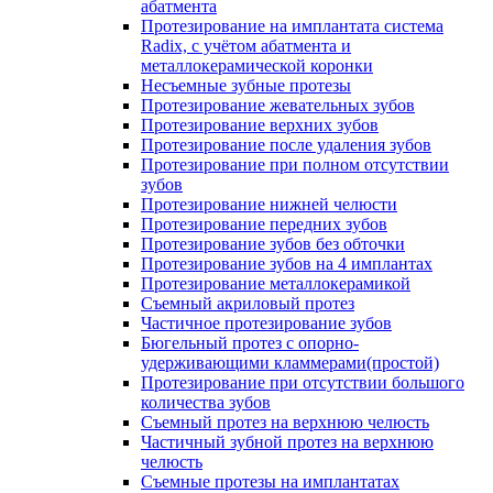
абатмента
Протезирование на имплантата система
Radix, с учётом абатмента и
металлокерамической коронки
Несъемные зубные протезы
Протезирование жевательных зубов
Протезирование верхних зубов
Протезирование после удаления зубов
Протезирование при полном отсутствии
зубов
Протезирование нижней челюсти
Протезирование передних зубов
Протезирование зубов без обточки
Протезирование зубов на 4 имплантах
Протезирование металлокерамикой
Съемный акриловый протез
Частичное протезирование зубов
Бюгельный протез с опорно-
удерживающими кламмерами(простой)
Протезирование при отсутствии большого
количества зубов
Съемный протез на верхнюю челюсть
Частичный зубной протез на верхнюю
челюсть
Съемные протезы на имплантатах