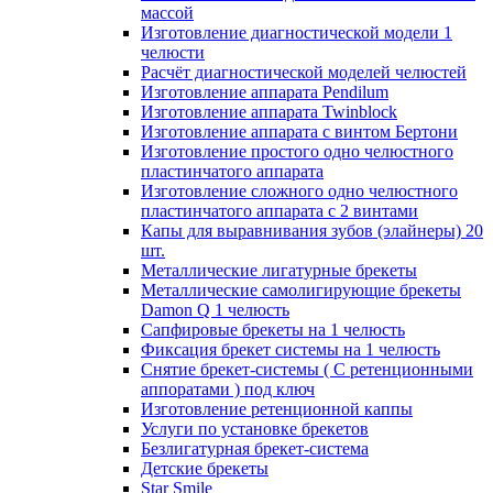
массой
Изготовление диагностической модели 1
челюсти
Расчёт диагностической моделей челюстей
Изготовление аппарата Pendilum
Изготовление аппарата Twinblock
Изготовление аппарата с винтом Бертони
Изготовление простого одно челюстного
пластинчатого аппарата
Изготовление сложного одно челюстного
пластинчатого аппарата с 2 винтами
Капы для выравнивания зубов (элайнеры) 20
шт.
Металлические лигатурные брекеты
Металлические самолигирующие брекеты
Damon Q 1 челюсть
Сапфировые брекеты на 1 челюсть
Фиксация брекет системы на 1 челюсть
Снятие брекет-системы ( С ретенционными
аппоратами ) под ключ
Изготовление ретенционной каппы
Услуги по установке брекетов
Безлигатурная брекет-система
Детские брекеты
Star Smile