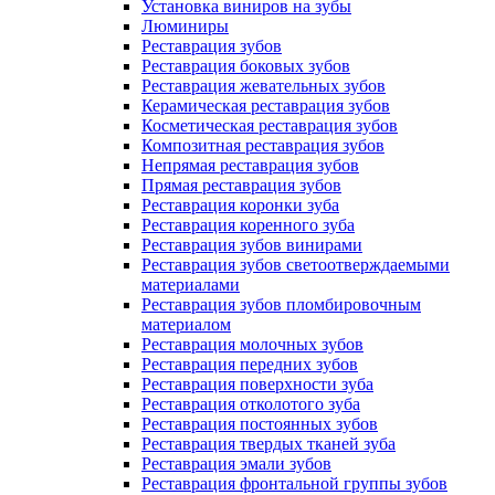
Установка виниров на зубы
Люминиры
Реставрация зубов
Реставрация боковых зубов
Реставрация жевательных зубов
Керамическая реставрация зубов
Косметическая реставрация зубов
Композитная реставрация зубов
Непрямая реставрация зубов
Прямая реставрация зубов
Реставрация коронки зуба
Реставрация коренного зуба
Реставрация зубов винирами
Реставрация зубов светоотверждаемыми
материалами
Реставрация зубов пломбировочным
материалом
Реставрация молочных зубов
Реставрация передних зубов
Реставрация поверхности зуба
Реставрация отколотого зуба
Реставрация постоянных зубов
Реставрация твердых тканей зуба
Реставрация эмали зубов
Реставрация фронтальной группы зубов