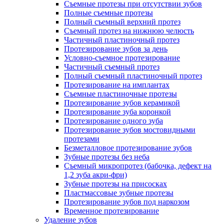
Съемные протезы при отсутствии зубов
Полные съемные протезы
Полный съемный верхний протез
Съемный протез на нижнюю челюсть
Частичный пластиночный протез
Протезирование зубов за день
Условно-съемное протезирование
Частичный съемный протез
Полный съемный пластиночный протез
Протезирование на имплантах
Съемные пластиночные протезы
Протезирование зубов керамикой
Протезирование зуба коронкой
Протезирование одного зуба
Протезирование зубов мостовидными
протезами
Безметалловое протезирование зубов
Зубные протезы без неба
Съемный микропротез (бабочка, дефект на
1,2 зуба акри-фри)
Зубные протезы на присосках
Пластмассовые зубные протезы
Протезирование зубов под наркозом
Временное протезирование
Удаление зубов