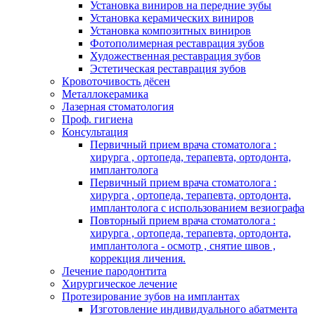
Установка виниров на передние зубы
Установка керамических виниров
Установка композитных виниров
Фотополимерная реставрация зубов
Художественная реставрация зубов
Эстетическая реставрация зубов
Кровоточивость дёсен
Металлокерамика
Лазерная стоматология
Проф. гигиена
Консультация
Первичный прием врача стоматолога :
хирурга , ортопеда, терапевта, ортодонта,
имплантолога
Первичный прием врача стоматолога :
хирурга , ортопеда, терапевта, ортодонта,
имплантолога с использованием везиографа
Повторный прием врача стоматолога :
хирурга , ортопеда, терапевта, ортодонта,
имплантолога - осмотр , снятие швов ,
коррекция личения.
Лечение пародонтита
Хирургическое лечение
Протезирование зубов на имплантах
Изготовление индивидуального абатмента