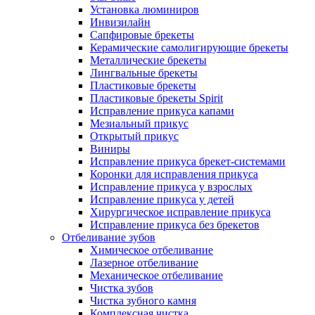
Установка люминиров
Инвизилайн
Сапфировые брекеты
Керамические самолигирующие брекеты
Металлические брекеты
Лингвальные брекеты
Пластиковые брекеты
Пластиковые брекеты Spirit
Исправление прикуса капами
Мезиальный прикус
Открытый прикус
Виниры
Исправление прикуса брекет-системами
Коронки для исправления прикуса
Исправление прикуса у взрослых
Исправление прикуса у детей
Хирургическое исправление прикуса
Исправление прикуса без брекетов
Отбеливание зубов
Химическое отбеливание
Лазерное отбеливание
Механическое отбеливание
Чистка зубов
Чистка зубного камня
Комплексная чистка