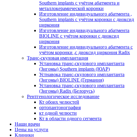
Southern implants с учётом абатмента и
металлокерамической коронки
Изготовление индивидуального абатмента ,
Southern implants с учётом коронки с диоксид
циркония
Изготовление индивидуального абатмента
BIOLINE с учётом коронки с диоксид
циркония
Изготовление индивидуального абатмента с
учётом коронки ,с диоксид циркония Radix
Транс-скуловая имплантация
Установка транс-скулового имплантанта
(Зигомы) Southern implants (ЮАР)
Устнавока транс-скулового имплантанта
(Зигомы) BIOLINE (Германия)
Установка транс-скулового имплантанта
(Зигомы) Radix (Белорусь)
Рентгенологическое исследование
Кт обоих челюстей
ортопантонография
кт одной челюсти
Кт в области одного сегмента
Наши врачи
Цены на услуги
Клиники