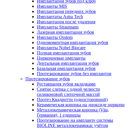
Имплантация зубов под ключ
Импланты MIS
Имплантация передних зубов
Имплантаты Astra Tech
Имплантация после удаления
Импланты Straumann
Лазерная имплантация зубов
Импланты Osstem
Одномоментная имплантация зубов
Импланты Nobel Biocare
Полная имплантация зубов
Циркониевые импланты
Дентальная имплантация зубов
Базальная имплантация зубов
Протезирование зубов без имплантов
Протезирование зубов
Реставрация зубов вкладками
Снятие слепка с одной челюсти
силиконовой слепочной массой
Протез Квадротти (односторонний)
Керамическая коронка на диоксиде циркони
Металлокерамическая коронка (Vita,
Германия), 1 единицы
Протезирование на импланте системы
BIOLINE металлокерамикас учётом