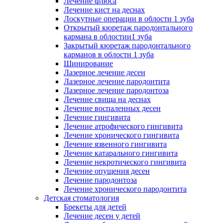
Лечение флюса
Лечение кист на деснах
Лоскутные операции в облости 1 зуба
Открытый кюретаж пародонтального
кармана в облостии1 зуба
Закрытый кюретаж пародонтального
карманов в облости 1 зуба
Шинирование
Лазерное лечение десен
Лазерное лечение пародонтита
Лазерное лечение пародонтоза
Лечение свища на деснах
Лечение воспаленных десен
Лечение гингивита
Лечение атрофического гингивита
Лечение хронического гингивита
Лечение язвенного гингивита
Лечение катарального гингивита
Лечение некротического гингивита
Лечение опущения десен
Лечение пародонтоза
Лечение хронического пародонтита
Детская стоматология
Брекеты для детей
Лечение десен у детей