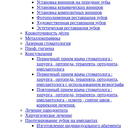
Установка виниров на передние зубы
Установка керамических виниров
Установка композитных виниров
Фотополимерная реставрация зубов
Художественная реставрация зубов
Эстетическая реставрация зубов
Кровоточивость дёсен
Металлокерамика
Лазерная стоматология
Проф. гигиена
Консультация
Первичный прием врача стоматолога :
хирурга , ортопеда, терапевта, ортодонта,
имплантолога
Первичный прием врача стоматолога :
хирурга , ортопеда, терапевта, ортодонта,
имплантолога с использованием везиографа
Повторный прием врача стоматолога :
хирурга , ортопеда, терапевта, ортодонта,
имплантолога - осмотр , снятие швов ,
коррекция личения.
Лечение пародонтита
Хирургическое лечение
Протезирование зубов на имплантах
Изготовление индивидуального абатмента