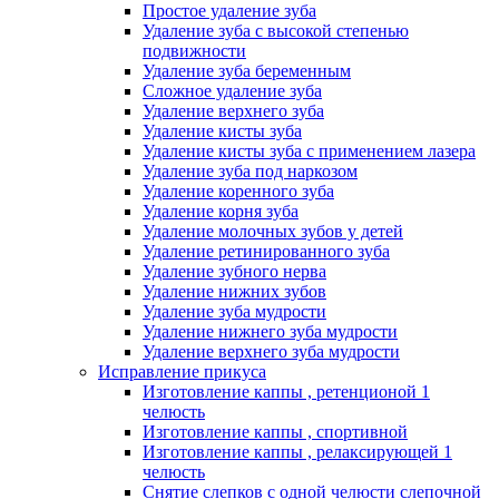
Простое удаление зуба
Удаление зуба с высокой степенью
подвижности
Удаление зуба беременным
Сложное удаление зуба
Удаление верхнего зуба
Удаление кисты зуба
Удаление кисты зуба с применением лазера
Удаление зуба под наркозом
Удаление коренного зуба
Удаление корня зуба
Удаление молочных зубов у детей
Удаление ретинированного зуба
Удаление зубного нерва
Удаление нижних зубов
Удаление зуба мудрости
Удаление нижнего зуба мудрости
Удаление верхнего зуба мудрости
Исправление прикуса
Изготовление каппы , ретенционой 1
челюсть
Изготовление каппы , спортивной
Изготовление каппы , релаксирующей 1
челюсть
Снятие слепков с одной челюсти слепочной