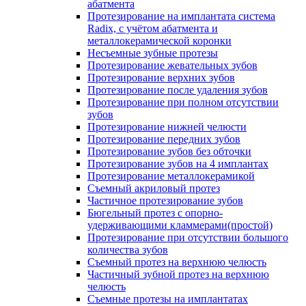
абатмента
Протезирование на имплантата система
Radix, с учётом абатмента и
металлокерамической коронки
Несъемные зубные протезы
Протезирование жевательных зубов
Протезирование верхних зубов
Протезирование после удаления зубов
Протезирование при полном отсутствии
зубов
Протезирование нижней челюсти
Протезирование передних зубов
Протезирование зубов без обточки
Протезирование зубов на 4 имплантах
Протезирование металлокерамикой
Съемный акриловый протез
Частичное протезирование зубов
Бюгельный протез с опорно-
удерживающими кламмерами(простой)
Протезирование при отсутствии большого
количества зубов
Съемный протез на верхнюю челюсть
Частичный зубной протез на верхнюю
челюсть
Съемные протезы на имплантатах