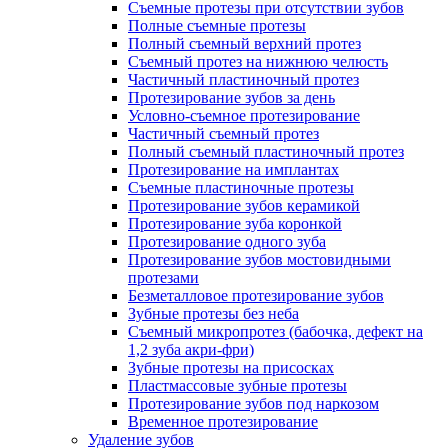
Съемные протезы при отсутствии зубов
Полные съемные протезы
Полный съемный верхний протез
Съемный протез на нижнюю челюсть
Частичный пластиночный протез
Протезирование зубов за день
Условно-съемное протезирование
Частичный съемный протез
Полный съемный пластиночный протез
Протезирование на имплантах
Съемные пластиночные протезы
Протезирование зубов керамикой
Протезирование зуба коронкой
Протезирование одного зуба
Протезирование зубов мостовидными
протезами
Безметалловое протезирование зубов
Зубные протезы без неба
Съемный микропротез (бабочка, дефект на
1,2 зуба акри-фри)
Зубные протезы на присосках
Пластмассовые зубные протезы
Протезирование зубов под наркозом
Временное протезирование
Удаление зубов