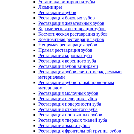
Установка виниров на зубы
Люминиры
Реставрация зубов
Реставрация боковых зубов
Реставрация жевательных зубов
Керамическая реставрация зубов
Косметическая реставрация зубов
Композитная реставрация зубов
Непрямая реставрация зубов
Прямая реставрация зубов
Реставрация коронки зуба
Реставрация коренного зуба
Реставрация зубов винирами
Реставрация зубов светоотверждаемыми
материалами
Реставрация зубов пломбировочным
материалом
Реставрация молочных зубов
Реставрация передних зубов
Реставрация поверхности зуба
Реставрация отколотого зуба
Реставрация постоянных зубов
Реставрация твердых тканей зуба
Реставрация эмали зубов
Реставрация фронтальной группы зубов