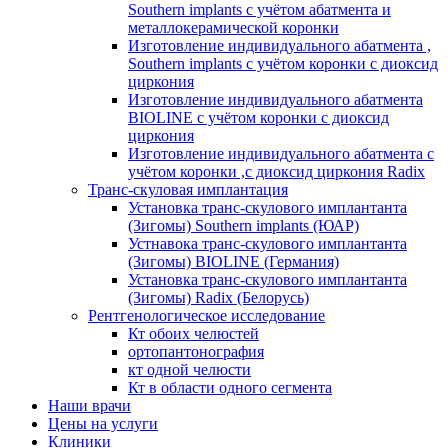
Southern implants с учётом абатмента и
металлокерамической коронки
Изготовление индивидуального абатмента ,
Southern implants с учётом коронки с диоксид
циркония
Изготовление индивидуального абатмента
BIOLINE с учётом коронки с диоксид
циркония
Изготовление индивидуального абатмента с
учётом коронки ,с диоксид циркония Radix
Транс-скуловая имплантация
Установка транс-скулового имплантанта
(Зигомы) Southern implants (ЮАР)
Устнавока транс-скулового имплантанта
(Зигомы) BIOLINE (Германия)
Установка транс-скулового имплантанта
(Зигомы) Radix (Белорусь)
Рентгенологическое исследование
Кт обоих челюстей
ортопантонография
кт одной челюсти
Кт в области одного сегмента
Наши врачи
Цены на услуги
Клиники