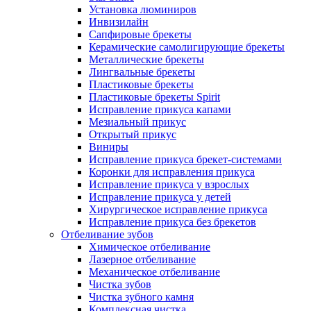
Установка люминиров
Инвизилайн
Сапфировые брекеты
Керамические самолигирующие брекеты
Металлические брекеты
Лингвальные брекеты
Пластиковые брекеты
Пластиковые брекеты Spirit
Исправление прикуса капами
Мезиальный прикус
Открытый прикус
Виниры
Исправление прикуса брекет-системами
Коронки для исправления прикуса
Исправление прикуса у взрослых
Исправление прикуса у детей
Хирургическое исправление прикуса
Исправление прикуса без брекетов
Отбеливание зубов
Химическое отбеливание
Лазерное отбеливание
Механическое отбеливание
Чистка зубов
Чистка зубного камня
Комплексная чистка