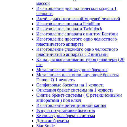
массой
Изготовление диагностической модели 1
челюсти
Расчёт диагностической моделей челюстей
Изготовление аппарата Pendilum
Изготовление аппарата Twinblock
Изготовление аппарата с винтом Бертони
Изготовление простого одно челюстного
пластинчатого аппарата
Изготовление сложного одно челюстного
пластинчатого аппарата с 2 винтами
Капы для выравнивания зубов (элайнеры) 20
шт.
Металлические лигатурные брекеты
Металлические самолигирующие брекеты
Damon Q 1 челюсть
Сапфировые брекеты на 1 челюсть
Фиксация брекет системы на 1 челюсть
Снятие брекет-системы ( С ретенционными
аппоратами ) под ключ
Изготовление ретенционной каппы
Услуги по установке брекетов
Безлигатурная брекет-система
Детские брекеты
Star Smile