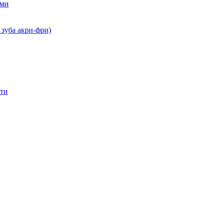
ами
 зуба акри-фри)
сти