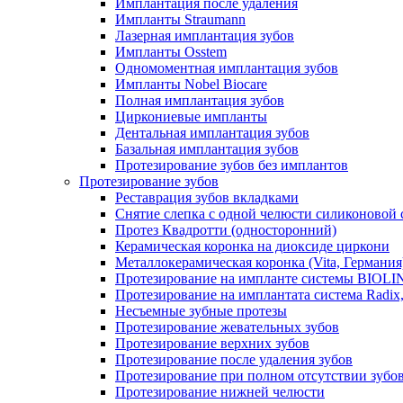
Имплантация после удаления
Импланты Straumann
Лазерная имплантация зубов
Импланты Osstem
Одномоментная имплантация зубов
Импланты Nobel Biocare
Полная имплантация зубов
Циркониевые импланты
Дентальная имплантация зубов
Базальная имплантация зубов
Протезирование зубов без имплантов
Протезирование зубов
Реставрация зубов вкладками
Снятие слепка с одной челюсти силиконовой
Протез Квадротти (односторонний)
Керамическая коронка на диоксиде циркони
Металлокерамическая коронка (Vita, Германия
Протезирование на импланте системы BIOLIN
Протезирование на имплантата система Radix
Несъемные зубные протезы
Протезирование жевательных зубов
Протезирование верхних зубов
Протезирование после удаления зубов
Протезирование при полном отсутствии зубо
Протезирование нижней челюсти