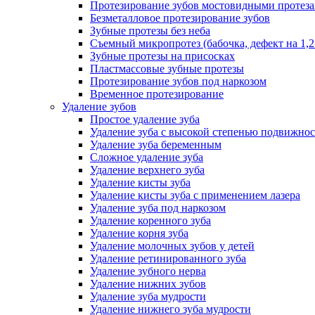
Протезирование зубов мостовидными протез
Безметалловое протезирование зубов
Зубные протезы без неба
Съемный микропротез (бабочка, дефект на 1,2
Зубные протезы на присосках
Пластмассовые зубные протезы
Протезирование зубов под наркозом
Временное протезирование
Удаление зубов
Простое удаление зуба
Удаление зуба с высокой степенью подвижно
Удаление зуба беременным
Сложное удаление зуба
Удаление верхнего зуба
Удаление кисты зуба
Удаление кисты зуба с применением лазера
Удаление зуба под наркозом
Удаление коренного зуба
Удаление корня зуба
Удаление молочных зубов у детей
Удаление ретинированного зуба
Удаление зубного нерва
Удаление нижних зубов
Удаление зуба мудрости
Удаление нижнего зуба мудрости