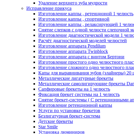
Удаление верхнего зуба мудрости
Исправление прикуса
Изготовление каппы , ретенционой 1 челюсть
Изготовление каппы , спортивной
Изготовление каппы , релаксирующей 1 челю
Снятие слепков с одной челюсти слепочной м
Изготовление диагностической модели 1 чел
Расчёт диагностической моделей челюстей
Изготовление аппарата Pendilum
Изготовление аппарата Twinblock
Изготовление аппарата с винтом Бертони
Изготовление простого одно челюстного плас
Изготовление сложного одно челюстного плас
Капы для выравнивания зубов (элайнеры) 20 
Металлические лигатурные брекеты
Металлические самолигирующие брекеты Dam
Сапфировые брекеты на 1 челюсть
Фиксация брекет системы на 1 челюсть
Снятие брекет-системы ( С ретенционными ап
Изготовление ретенционной каппы
Услуги по установке брекетов
Безлигатурная брекет-система
Детские брекеты
Star Smile
Установка люминиров