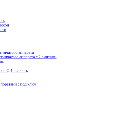
сть
ассой
юсти
тинчатого аппарата
тинчатого аппарата с 2 винтами
шт.
on Q 1 челюсть
поратами ) под ключ