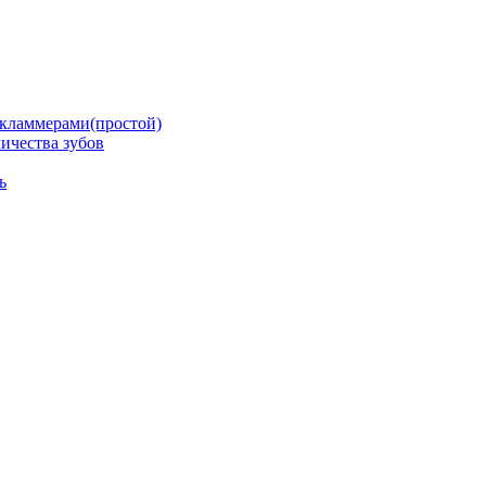
кламмерами(простой)
ичества зубов
ь