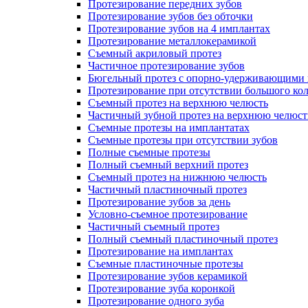
Протезирование передних зубов
Протезирование зубов без обточки
Протезирование зубов на 4 имплантах
Протезирование металлокерамикой
Съемный акриловый протез
Частичное протезирование зубов
Бюгельный протез с опорно-удерживающими 
Протезирование при отсутствии большого кол
Съемный протез на верхнюю челюсть
Частичный зубной протез на верхнюю челюст
Съемные протезы на имплантатах
Съемные протезы при отсутствии зубов
Полные съемные протезы
Полный съемный верхний протез
Съемный протез на нижнюю челюсть
Частичный пластиночный протез
Протезирование зубов за день
Условно-съемное протезирование
Частичный съемный протез
Полный съемный пластиночный протез
Протезирование на имплантах
Съемные пластиночные протезы
Протезирование зубов керамикой
Протезирование зуба коронкой
Протезирование одного зуба