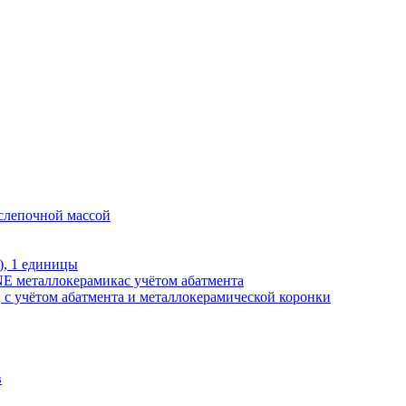
 слепочной массой
), 1 единицы
E металлокерамикас учётом абатмента
, с учётом абатмента и металлокерамической коронки
в