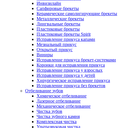
Инвизилайн
Сапфировые брекеты
Керамические самолигирующие брекеты
Металлические брекеты
Лингвальные брекеты
Пластиковые брекеты
Пластиковые брекеты Spirit
Исправление прикуса капами
Мезиальный прикус
Открытый прикус
Виниры
Исправление прикуса брекет-системами
Коронки для исправления прикуса
Исправление прикуса у взрослых
Исправление прикуса у детей
Хирургическое исправление прикуса
Исправление прикуса без брекетов
Отбеливание зубов
Химическое отбеливание
Лазерное отбеливание
Механическое отбеливание
Чистка зубов
Чистка зубного камня
Комплексная чистка
Ультразвуковая чистка