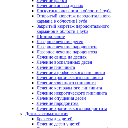
Лечение флюса
Лечение кист на деснах
Лоскутные операции в облости 1 зуба
Открытый кюретаж пародонтального
кармана в облостии1 зуба
Закрытый кюретаж пародонтального
карманов в облости 1 зуба
Шинирование
Лазерное лечение десен
Лазерное лечение пародонтита
Лазерное лечение пародонтоза
Лечение свища на деснах
Лечение воспаленных десен
Лечение гингивита
Лечение атрофического гингивита
Лечение хронического гингивита
Лечение язвенного гингивита
Лечение катарального гингивита
Лечение некротического гингивита
Лечение опущения десен
Лечение пародонтоза
Лечение хронического пародонтита
Детская стоматология
Брекеты для детей
Лечение десен у детей