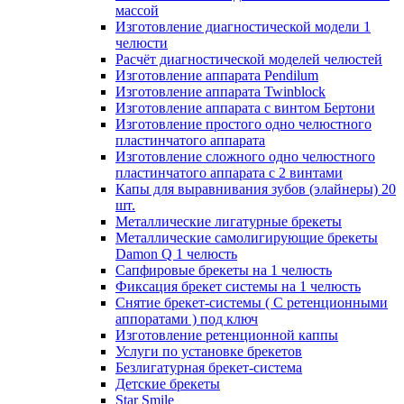
массой
Изготовление диагностической модели 1
челюсти
Расчёт диагностической моделей челюстей
Изготовление аппарата Pendilum
Изготовление аппарата Twinblock
Изготовление аппарата с винтом Бертони
Изготовление простого одно челюстного
пластинчатого аппарата
Изготовление сложного одно челюстного
пластинчатого аппарата с 2 винтами
Капы для выравнивания зубов (элайнеры) 20
шт.
Металлические лигатурные брекеты
Металлические самолигирующие брекеты
Damon Q 1 челюсть
Сапфировые брекеты на 1 челюсть
Фиксация брекет системы на 1 челюсть
Снятие брекет-системы ( С ретенционными
аппоратами ) под ключ
Изготовление ретенционной каппы
Услуги по установке брекетов
Безлигатурная брекет-система
Детские брекеты
Star Smile