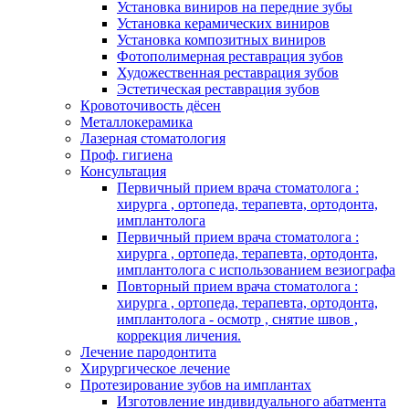
Установка виниров на передние зубы
Установка керамических виниров
Установка композитных виниров
Фотополимерная реставрация зубов
Художественная реставрация зубов
Эстетическая реставрация зубов
Кровоточивость дёсен
Металлокерамика
Лазерная стоматология
Проф. гигиена
Консультация
Первичный прием врача стоматолога :
хирурга , ортопеда, терапевта, ортодонта,
имплантолога
Первичный прием врача стоматолога :
хирурга , ортопеда, терапевта, ортодонта,
имплантолога с использованием везиографа
Повторный прием врача стоматолога :
хирурга , ортопеда, терапевта, ортодонта,
имплантолога - осмотр , снятие швов ,
коррекция личения.
Лечение пародонтита
Хирургическое лечение
Протезирование зубов на имплантах
Изготовление индивидуального абатмента