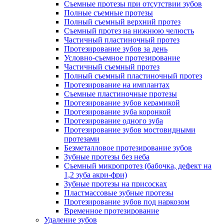
Съемные протезы при отсутствии зубов
Полные съемные протезы
Полный съемный верхний протез
Съемный протез на нижнюю челюсть
Частичный пластиночный протез
Протезирование зубов за день
Условно-съемное протезирование
Частичный съемный протез
Полный съемный пластиночный протез
Протезирование на имплантах
Съемные пластиночные протезы
Протезирование зубов керамикой
Протезирование зуба коронкой
Протезирование одного зуба
Протезирование зубов мостовидными
протезами
Безметалловое протезирование зубов
Зубные протезы без неба
Съемный микропротез (бабочка, дефект на
1,2 зуба акри-фри)
Зубные протезы на присосках
Пластмассовые зубные протезы
Протезирование зубов под наркозом
Временное протезирование
Удаление зубов