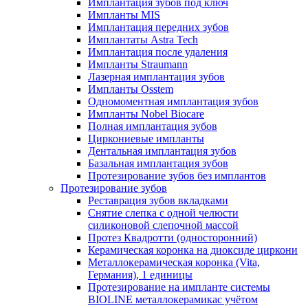
Имплантация зубов под ключ
Импланты MIS
Имплантация передних зубов
Имплантаты Astra Tech
Имплантация после удаления
Импланты Straumann
Лазерная имплантация зубов
Импланты Osstem
Одномоментная имплантация зубов
Импланты Nobel Biocare
Полная имплантация зубов
Циркониевые импланты
Дентальная имплантация зубов
Базальная имплантация зубов
Протезирование зубов без имплантов
Протезирование зубов
Реставрация зубов вкладками
Снятие слепка с одной челюсти
силиконовой слепочной массой
Протез Квадротти (односторонний)
Керамическая коронка на диоксиде циркони
Металлокерамическая коронка (Vita,
Германия), 1 единицы
Протезирование на импланте системы
BIOLINE металлокерамикас учётом