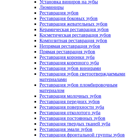
Установка виниров на зубы
Люминиры
Реставрация зубов
Реставрация боковых зубов
Реставрация жевательных зубов
Керамическая реставрация зубов
Косметическая реставрация зубов
Композитная реставрация зубов
Непрямая реставрация зубов
Прямая реставрация зубов
Реставрация коронки зуба
Реставрация коренного зуба
Реставрация зубов винирами
Реставрация зубов светоотверждаемыми
материалами
Реставрация зубов пломбировочным
материалом
Реставрация молочных зубов
Реставрация передних зубов
Реставрация поверхности зуба
Реставрация отколотого зуба
Реставрация постоянных зубов
Реставрация твердых тканей зуба
Реставрация эмали зубов
Реставрация фронтальной группы зубов