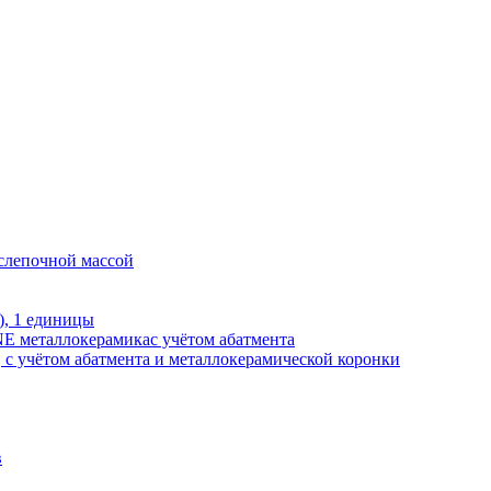
 слепочной массой
), 1 единицы
E металлокерамикас учётом абатмента
, с учётом абатмента и металлокерамической коронки
в