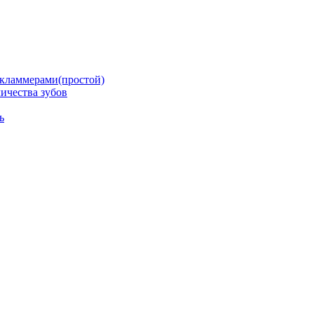
кламмерами(простой)
ичества зубов
ь