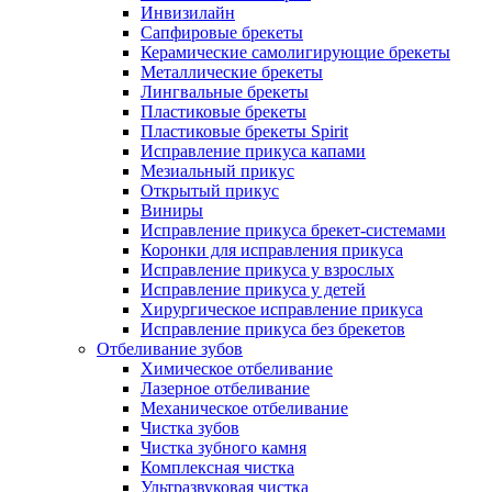
Инвизилайн
Сапфировые брекеты
Керамические самолигирующие брекеты
Металлические брекеты
Лингвальные брекеты
Пластиковые брекеты
Пластиковые брекеты Spirit
Исправление прикуса капами
Мезиальный прикус
Открытый прикус
Виниры
Исправление прикуса брекет-системами
Коронки для исправления прикуса
Исправление прикуса у взрослых
Исправление прикуса у детей
Хирургическое исправление прикуса
Исправление прикуса без брекетов
Отбеливание зубов
Химическое отбеливание
Лазерное отбеливание
Механическое отбеливание
Чистка зубов
Чистка зубного камня
Комплексная чистка
Ультразвуковая чистка