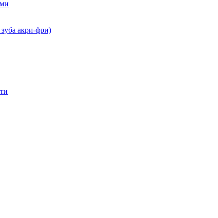
ами
 зуба акри-фри)
сти