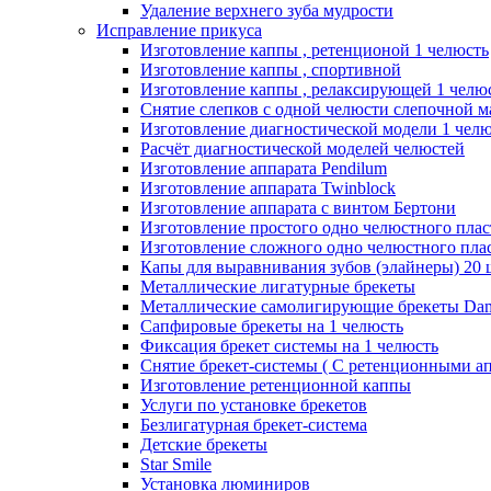
Удаление верхнего зуба мудрости
Исправление прикуса
Изготовление каппы , ретенционой 1 челюсть
Изготовление каппы , спортивной
Изготовление каппы , релаксирующей 1 челю
Снятие слепков с одной челюсти слепочной м
Изготовление диагностической модели 1 чел
Расчёт диагностической моделей челюстей
Изготовление аппарата Pendilum
Изготовление аппарата Twinblock
Изготовление аппарата с винтом Бертони
Изготовление простого одно челюстного плас
Изготовление сложного одно челюстного плас
Капы для выравнивания зубов (элайнеры) 20 
Металлические лигатурные брекеты
Металлические самолигирующие брекеты Dam
Сапфировые брекеты на 1 челюсть
Фиксация брекет системы на 1 челюсть
Снятие брекет-системы ( С ретенционными ап
Изготовление ретенционной каппы
Услуги по установке брекетов
Безлигатурная брекет-система
Детские брекеты
Star Smile
Установка люминиров