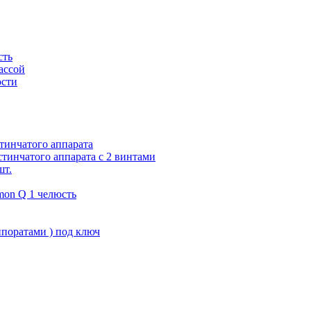
сть
ассой
юсти
тинчатого аппарата
тинчатого аппарата с 2 винтами
шт.
on Q 1 челюсть
поратами ) под ключ