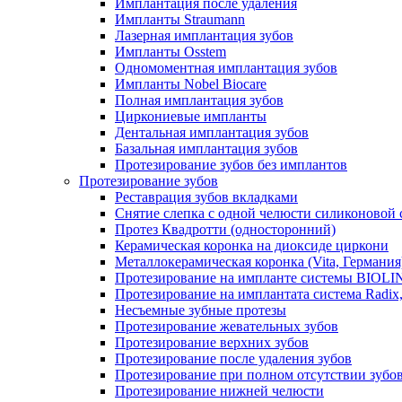
Имплантация после удаления
Импланты Straumann
Лазерная имплантация зубов
Импланты Osstem
Одномоментная имплантация зубов
Импланты Nobel Biocare
Полная имплантация зубов
Циркониевые импланты
Дентальная имплантация зубов
Базальная имплантация зубов
Протезирование зубов без имплантов
Протезирование зубов
Реставрация зубов вкладками
Снятие слепка с одной челюсти силиконовой
Протез Квадротти (односторонний)
Керамическая коронка на диоксиде циркони
Металлокерамическая коронка (Vita, Германия
Протезирование на импланте системы BIOLIN
Протезирование на имплантата система Radix
Несъемные зубные протезы
Протезирование жевательных зубов
Протезирование верхних зубов
Протезирование после удаления зубов
Протезирование при полном отсутствии зубо
Протезирование нижней челюсти