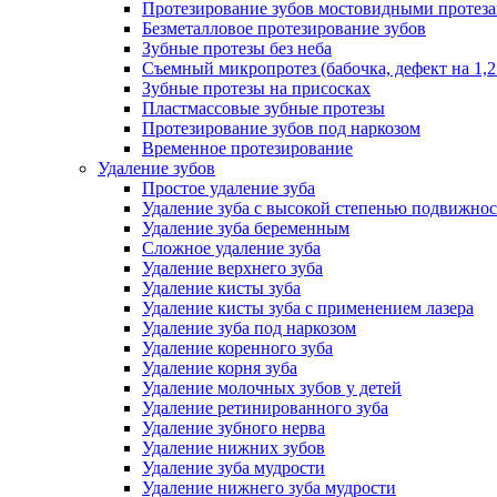
Протезирование зубов мостовидными протез
Безметалловое протезирование зубов
Зубные протезы без неба
Съемный микропротез (бабочка, дефект на 1,2
Зубные протезы на присосках
Пластмассовые зубные протезы
Протезирование зубов под наркозом
Временное протезирование
Удаление зубов
Простое удаление зуба
Удаление зуба с высокой степенью подвижно
Удаление зуба беременным
Сложное удаление зуба
Удаление верхнего зуба
Удаление кисты зуба
Удаление кисты зуба с применением лазера
Удаление зуба под наркозом
Удаление коренного зуба
Удаление корня зуба
Удаление молочных зубов у детей
Удаление ретинированного зуба
Удаление зубного нерва
Удаление нижних зубов
Удаление зуба мудрости
Удаление нижнего зуба мудрости