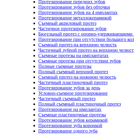
Протезирование передних зубов
Протезирование зубов без обточки
Протезирование зубов на 4 имплантах
Протезирование металлокерамикой
Съемный акриловый протез
Частичное протезирование зубов
Бюгельный протез с опорно-удерживающими 
Протезирование при отсутствии большого кол
Съемный протез на верхнюю челюсть
Частичный зубной протез на верхнюю челюст
Съемные протезы на имплантатах
Съемные протезы при отсутствии зубов
Полные съемные протезы
Полный съемный верхний протез
Съемный протез на нижнюю челюсть
Частичный пластиночный протез
Протезирование зубов за день
Условно-съемное протезирование
Частичный съемный протез
Полный съемный пластиночный протез
Протезирование на имплантах
Съемные пластиночные протезы
Протезирование зубов керамикой
Протезирование зуба коронкой
Протезирование одного зуба