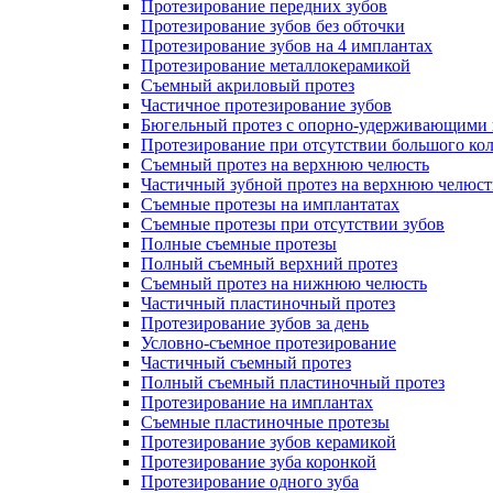
Протезирование передних зубов
Протезирование зубов без обточки
Протезирование зубов на 4 имплантах
Протезирование металлокерамикой
Съемный акриловый протез
Частичное протезирование зубов
Бюгельный протез с опорно-удерживающими 
Протезирование при отсутствии большого кол
Съемный протез на верхнюю челюсть
Частичный зубной протез на верхнюю челюст
Съемные протезы на имплантатах
Съемные протезы при отсутствии зубов
Полные съемные протезы
Полный съемный верхний протез
Съемный протез на нижнюю челюсть
Частичный пластиночный протез
Протезирование зубов за день
Условно-съемное протезирование
Частичный съемный протез
Полный съемный пластиночный протез
Протезирование на имплантах
Съемные пластиночные протезы
Протезирование зубов керамикой
Протезирование зуба коронкой
Протезирование одного зуба