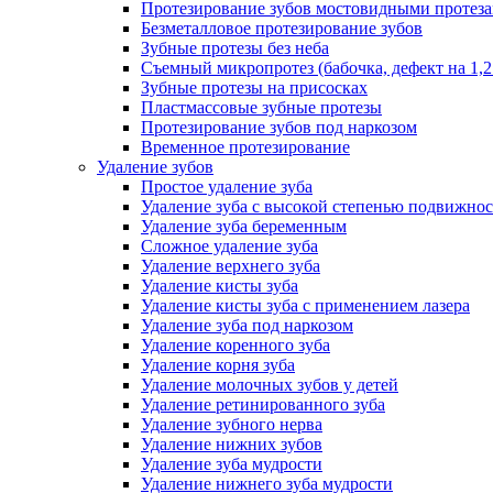
Протезирование зубов мостовидными протез
Безметалловое протезирование зубов
Зубные протезы без неба
Съемный микропротез (бабочка, дефект на 1,2
Зубные протезы на присосках
Пластмассовые зубные протезы
Протезирование зубов под наркозом
Временное протезирование
Удаление зубов
Простое удаление зуба
Удаление зуба с высокой степенью подвижно
Удаление зуба беременным
Сложное удаление зуба
Удаление верхнего зуба
Удаление кисты зуба
Удаление кисты зуба с применением лазера
Удаление зуба под наркозом
Удаление коренного зуба
Удаление корня зуба
Удаление молочных зубов у детей
Удаление ретинированного зуба
Удаление зубного нерва
Удаление нижних зубов
Удаление зуба мудрости
Удаление нижнего зуба мудрости