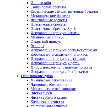
Инвизилайн
Сапфировые брекеты
Керамические самолигирующие брекеты
Металлические брекеты
Лингвальные брекеты
Пластиковые брекеты
Пластиковые брекеты Spirit
Исправление прикуса капами
Мезиальный прикус
Открытый прикус
Виниры
Исправление прикуса брекет-системами
Коронки для исправления прикуса
Исправление прикуса у взрослых
Исправление прикуса у детей
Хирургическое исправление прикуса
Исправление прикуса без брекетов
Отбеливание зубов
Химическое отбеливание
Лазерное отбеливание
Механическое отбеливание
Чистка зубов
Чистка зубного камня
Комплексная чистка
Ультразвуковая чистка