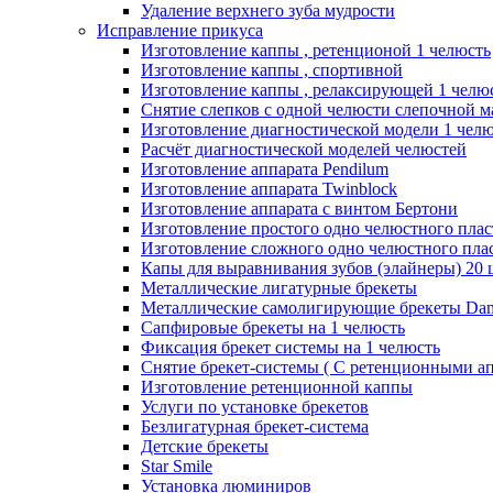
Удаление верхнего зуба мудрости
Исправление прикуса
Изготовление каппы , ретенционой 1 челюсть
Изготовление каппы , спортивной
Изготовление каппы , релаксирующей 1 челю
Снятие слепков с одной челюсти слепочной м
Изготовление диагностической модели 1 чел
Расчёт диагностической моделей челюстей
Изготовление аппарата Pendilum
Изготовление аппарата Twinblock
Изготовление аппарата с винтом Бертони
Изготовление простого одно челюстного плас
Изготовление сложного одно челюстного плас
Капы для выравнивания зубов (элайнеры) 20 
Металлические лигатурные брекеты
Металлические самолигирующие брекеты Dam
Сапфировые брекеты на 1 челюсть
Фиксация брекет системы на 1 челюсть
Снятие брекет-системы ( С ретенционными ап
Изготовление ретенционной каппы
Услуги по установке брекетов
Безлигатурная брекет-система
Детские брекеты
Star Smile
Установка люминиров