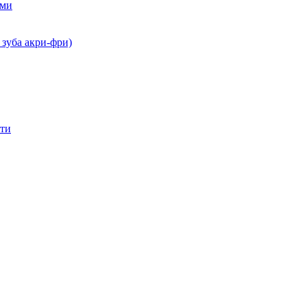
ами
 зуба акри-фри)
сти