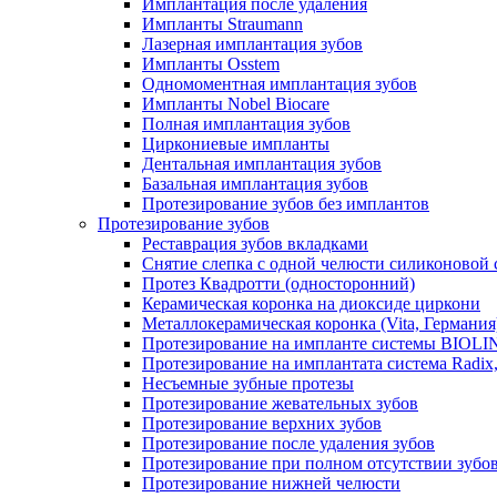
Имплантация после удаления
Импланты Straumann
Лазерная имплантация зубов
Импланты Osstem
Одномоментная имплантация зубов
Импланты Nobel Biocare
Полная имплантация зубов
Циркониевые импланты
Дентальная имплантация зубов
Базальная имплантация зубов
Протезирование зубов без имплантов
Протезирование зубов
Реставрация зубов вкладками
Снятие слепка с одной челюсти силиконовой
Протез Квадротти (односторонний)
Керамическая коронка на диоксиде циркони
Металлокерамическая коронка (Vita, Германия
Протезирование на импланте системы BIOLIN
Протезирование на имплантата система Radix
Несъемные зубные протезы
Протезирование жевательных зубов
Протезирование верхних зубов
Протезирование после удаления зубов
Протезирование при полном отсутствии зубо
Протезирование нижней челюсти