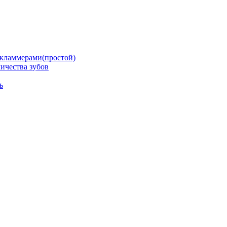
кламмерами(простой)
ичества зубов
ь