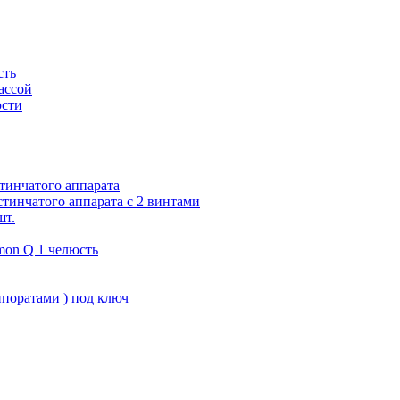
сть
ассой
юсти
тинчатого аппарата
тинчатого аппарата с 2 винтами
шт.
on Q 1 челюсть
поратами ) под ключ