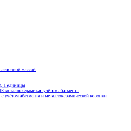
 слепочной массой
), 1 единицы
E металлокерамикас учётом абатмента
, с учётом абатмента и металлокерамической коронки
в