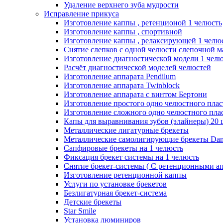
Удаление верхнего зуба мудрости
Исправление прикуса
Изготовление каппы , ретенционой 1 челюсть
Изготовление каппы , спортивной
Изготовление каппы , релаксирующей 1 челю
Снятие слепков с одной челюсти слепочной м
Изготовление диагностической модели 1 чел
Расчёт диагностической моделей челюстей
Изготовление аппарата Pendilum
Изготовление аппарата Twinblock
Изготовление аппарата с винтом Бертони
Изготовление простого одно челюстного плас
Изготовление сложного одно челюстного плас
Капы для выравнивания зубов (элайнеры) 20 
Металлические лигатурные брекеты
Металлические самолигирующие брекеты Dam
Сапфировые брекеты на 1 челюсть
Фиксация брекет системы на 1 челюсть
Снятие брекет-системы ( С ретенционными ап
Изготовление ретенционной каппы
Услуги по установке брекетов
Безлигатурная брекет-система
Детские брекеты
Star Smile
Установка люминиров