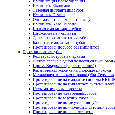
Имплантация после удаления
Импланты Straumann
Лазерная имплантация зубов
Импланты Osstem
Одномоментная имплантация зубов
Импланты Nobel Biocare
Полная имплантация зубов
Циркониевые импланты
Дентальная имплантация зубов
Базальная имплантация зубов
Протезирование зубов без имплантов
Протезирование зубов
Реставрация зубов вкладками
Снятие слепка с одной челюсти силиконовой
Протез Квадротти (односторонний)
Керамическая коронка на диоксиде циркони
Металлокерамическая коронка (Vita, Германия
Протезирование на импланте системы BIOLIN
Протезирование на имплантата система Radix
Несъемные зубные протезы
Протезирование жевательных зубов
Протезирование верхних зубов
Протезирование после удаления зубов
Протезирование при полном отсутствии зубо
Протезирование нижней челюсти