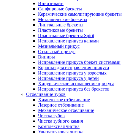
Инвизилайн
Сапфировые брекеты
Керамические самолигирующие брекеты
Металлические брекеты
Лингвальные брекеты
Пластиковые брекеты
Пластиковые брекеты Spirit
Исправление прикуса капами
Мезиальный прикус
Открытый прикус
Виниры
Исправление прикуса брекет-системами
Коронки для исправления прикуса
Исправление прикуса у взрослых
Исправление прикуса у детей
Хирургическое исправление прикуса
Исправление прикуса без брекетов
Отбеливание зубов
Химическое отбеливание
Лазерное отбеливание
Механическое отбеливание
Чистка зубов
Чистка зубного камня
Комплексная чистка
Ультразвуковая чистка