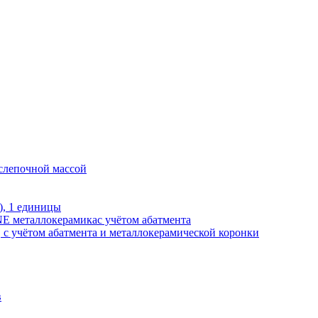
 слепочной массой
), 1 единицы
E металлокерамикас учётом абатмента
, с учётом абатмента и металлокерамической коронки
в