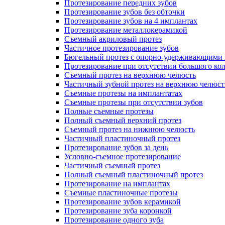
Протезирование передних зубов
Протезирование зубов без обточки
Протезирование зубов на 4 имплантах
Протезирование металлокерамикой
Съемный акриловый протез
Частичное протезирование зубов
Бюгельный протез с опорно-удерживающими 
Протезирование при отсутствии большого кол
Съемный протез на верхнюю челюсть
Частичный зубной протез на верхнюю челюст
Съемные протезы на имплантатах
Съемные протезы при отсутствии зубов
Полные съемные протезы
Полный съемный верхний протез
Съемный протез на нижнюю челюсть
Частичный пластиночный протез
Протезирование зубов за день
Условно-съемное протезирование
Частичный съемный протез
Полный съемный пластиночный протез
Протезирование на имплантах
Съемные пластиночные протезы
Протезирование зубов керамикой
Протезирование зуба коронкой
Протезирование одного зуба