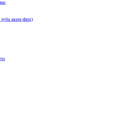
ами
 зуба акри-фри)
сти