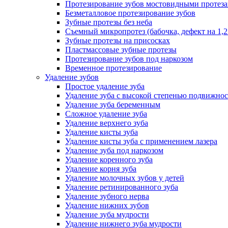
Протезирование зубов мостовидными протез
Безметалловое протезирование зубов
Зубные протезы без неба
Съемный микропротез (бабочка, дефект на 1,2
Зубные протезы на присосках
Пластмассовые зубные протезы
Протезирование зубов под наркозом
Временное протезирование
Удаление зубов
Простое удаление зуба
Удаление зуба с высокой степенью подвижно
Удаление зуба беременным
Сложное удаление зуба
Удаление верхнего зуба
Удаление кисты зуба
Удаление кисты зуба с применением лазера
Удаление зуба под наркозом
Удаление коренного зуба
Удаление корня зуба
Удаление молочных зубов у детей
Удаление ретинированного зуба
Удаление зубного нерва
Удаление нижних зубов
Удаление зуба мудрости
Удаление нижнего зуба мудрости