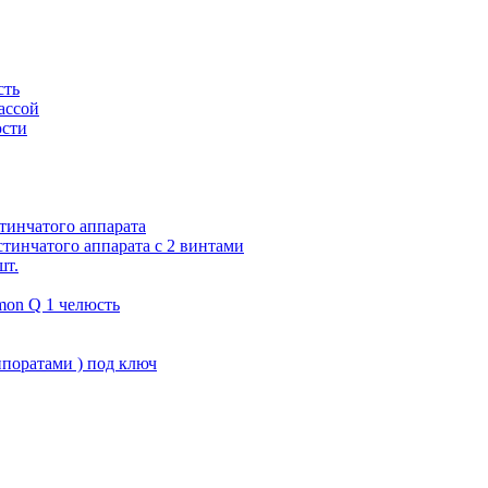
сть
ассой
юсти
тинчатого аппарата
тинчатого аппарата с 2 винтами
шт.
on Q 1 челюсть
поратами ) под ключ