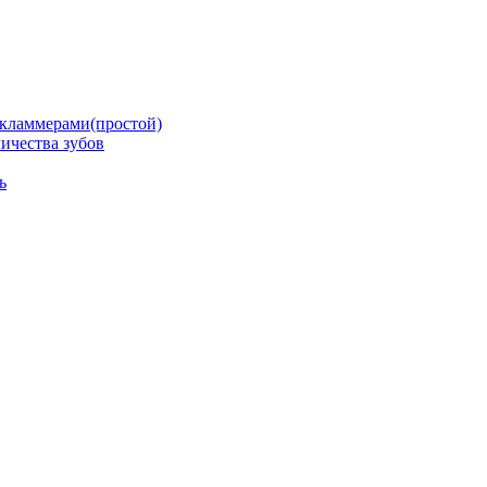
кламмерами(простой)
ичества зубов
ь