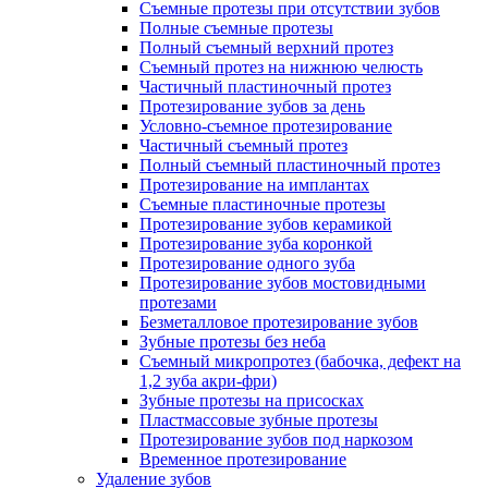
Съемные протезы при отсутствии зубов
Полные съемные протезы
Полный съемный верхний протез
Съемный протез на нижнюю челюсть
Частичный пластиночный протез
Протезирование зубов за день
Условно-съемное протезирование
Частичный съемный протез
Полный съемный пластиночный протез
Протезирование на имплантах
Съемные пластиночные протезы
Протезирование зубов керамикой
Протезирование зуба коронкой
Протезирование одного зуба
Протезирование зубов мостовидными
протезами
Безметалловое протезирование зубов
Зубные протезы без неба
Съемный микропротез (бабочка, дефект на
1,2 зуба акри-фри)
Зубные протезы на присосках
Пластмассовые зубные протезы
Протезирование зубов под наркозом
Временное протезирование
Удаление зубов