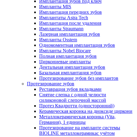
Имплантация зубов под ключ
Импланты MIS
Имплантация передних зубов
Имплантаты Astra Tech
Имплантация после удаления
Импланты Straumann
Лазерная имплантация зубов
Импланты Osstem
Одномоментная имплантация зубов
Импланты Nobel Biocare
Полная имплантация зубов
Циркониевые импланты
Дентальная имплантация зубов
Базальная имплантация зубов
Протезирование зубов без имплантов
Протезирование зубов
Реставрация зубов вкладками
Снятие слепка с одной челюсти
силиконовой слепочной массой
Протез Квадротти (односторонний)
Керамическая коронка на диоксиде циркони
Металлокерамическая коронка (Vita,
Германия), 1 единицы
Протезирование на импланте системы
BIOLINE металлокерамикас учётом