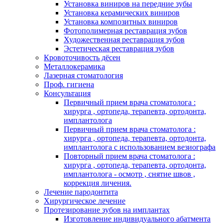
Установка виниров на передние зубы
Установка керамических виниров
Установка композитных виниров
Фотополимерная реставрация зубов
Художественная реставрация зубов
Эстетическая реставрация зубов
Кровоточивость дёсен
Металлокерамика
Лазерная стоматология
Проф. гигиена
Консультация
Первичный прием врача стоматолога :
хирурга , ортопеда, терапевта, ортодонта,
имплантолога
Первичный прием врача стоматолога :
хирурга , ортопеда, терапевта, ортодонта,
имплантолога с использованием везиографа
Повторный прием врача стоматолога :
хирурга , ортопеда, терапевта, ортодонта,
имплантолога - осмотр , снятие швов ,
коррекция личения.
Лечение пародонтита
Хирургическое лечение
Протезирование зубов на имплантах
Изготовление индивидуального абатмента