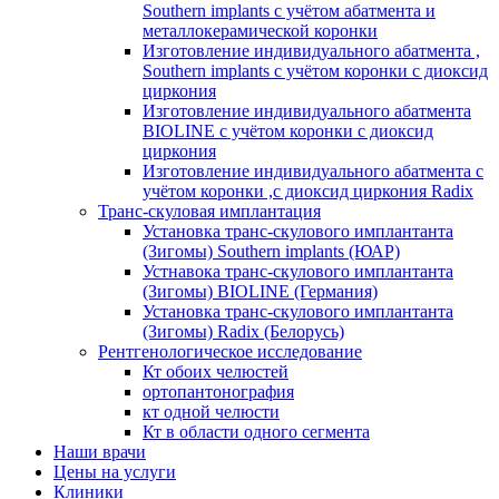
Southern implants с учётом абатмента и
металлокерамической коронки
Изготовление индивидуального абатмента ,
Southern implants с учётом коронки с диоксид
циркония
Изготовление индивидуального абатмента
BIOLINE с учётом коронки с диоксид
циркония
Изготовление индивидуального абатмента с
учётом коронки ,с диоксид циркония Radix
Транс-скуловая имплантация
Установка транс-скулового имплантанта
(Зигомы) Southern implants (ЮАР)
Устнавока транс-скулового имплантанта
(Зигомы) BIOLINE (Германия)
Установка транс-скулового имплантанта
(Зигомы) Radix (Белорусь)
Рентгенологическое исследование
Кт обоих челюстей
ортопантонография
кт одной челюсти
Кт в области одного сегмента
Наши врачи
Цены на услуги
Клиники