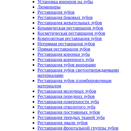
Установка виниров на зубы
Люминиры
Реставрация зубов
Реставрация боковых зубов
Реставрация жевательных зубов
Керамическая реставрация зубов
Косметическая реставрация зубов
Композитная реставрация зубов
Непрямая реставрация зубов
Прямая реставрация зубов
Реставрация коронки зуба
Реставрация коренного зуба
Реставрация зубов винирами
Реставрация зубов светоотверждаемыми
материалами
Реставрация зубов пломбировочным
материалом
Реставрация молочных зубов
Реставрация передних зубов
Реставрация поверхности зуба
Реставрация отколотого зуба
Реставрация постоянных зубов
Реставрация твердых тканей зуба
Реставрация эмали зубов
Реставрация фронтальной группы зубов