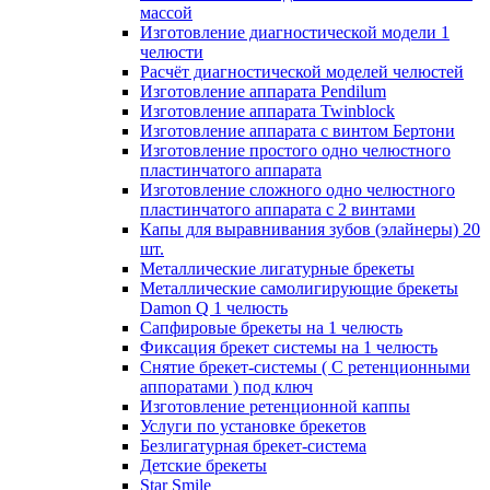
массой
Изготовление диагностической модели 1
челюсти
Расчёт диагностической моделей челюстей
Изготовление аппарата Pendilum
Изготовление аппарата Twinblock
Изготовление аппарата с винтом Бертони
Изготовление простого одно челюстного
пластинчатого аппарата
Изготовление сложного одно челюстного
пластинчатого аппарата с 2 винтами
Капы для выравнивания зубов (элайнеры) 20
шт.
Металлические лигатурные брекеты
Металлические самолигирующие брекеты
Damon Q 1 челюсть
Сапфировые брекеты на 1 челюсть
Фиксация брекет системы на 1 челюсть
Снятие брекет-системы ( С ретенционными
аппоратами ) под ключ
Изготовление ретенционной каппы
Услуги по установке брекетов
Безлигатурная брекет-система
Детские брекеты
Star Smile