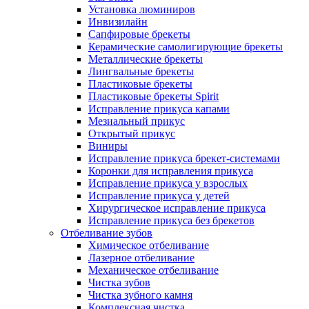
Установка люминиров
Инвизилайн
Сапфировые брекеты
Керамические самолигирующие брекеты
Металлические брекеты
Лингвальные брекеты
Пластиковые брекеты
Пластиковые брекеты Spirit
Исправление прикуса капами
Мезиальный прикус
Открытый прикус
Виниры
Исправление прикуса брекет-системами
Коронки для исправления прикуса
Исправление прикуса у взрослых
Исправление прикуса у детей
Хирургическое исправление прикуса
Исправление прикуса без брекетов
Отбеливание зубов
Химическое отбеливание
Лазерное отбеливание
Механическое отбеливание
Чистка зубов
Чистка зубного камня
Комплексная чистка