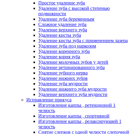
Простое удаление зуба
Удаление зуба с высокой степенью
подвижности
Удаление зуба беременным
Сложное удаление зуба
Удаление верхнего зуба
Удаление кисты зуба
Удаление кисты зуба с применением лазера
Удаление зуба под наркозом
Удаление коренного зуба
Удаление корня зуба
Удаление молочных зубов у детей
Удаление ретинированного зуба
Удаление зубного нерва
Удаление нижних зубов
Удаление зуба мудрости
Удаление нижнего зуба мудрости
Удаление верхнего зуба мудрости
Исправление прикуса
Изготовление каппы , ретенционой 1
челюсть
Изготовление каппы , спортивной
Изготовление каппы , релаксирующей 1
челюсть
Снятие слепков с одной челюсти слепочной