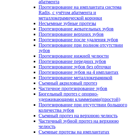
абатмента
Протезирование на имплантата система
Radix, с учётом абатмента и
металлокерамической коронки
Несъемные зубные протезы
Протезирование жевательных зубов
Протезирование верхних зубов
Протезирование после удаления зубов
Протезирование при полном отсутствии
зубов
Протезирование нижней челюсти
Протезирование передних зубов
Протезирование зубов без обточки
Протезирование зубов на 4 имплантах
Протезирование металлокерамикой
Съемный акриловый протез
Частичное протезирование зубов
Бюгельный протез с опорно-
удерживающими кламмерами(простой)
Протезирование при отсутствии большого
количества зубов
Съемный протез на верхнюю челюсть
Частичный зубной протез на верхнюю
челюсть
Съемные протезы на имплантатах