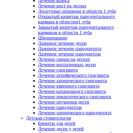
Лечение флюса
Лечение кист на деснах
Лоскутные операции в облости 1 зуба
Открытый кюретаж пародонтального
кармана в облостии1 зуба
Закрытый кюретаж пародонтального
карманов в облости 1 зуба
Шинирование
Лазерное лечение десен
Лазерное лечение пародонтита
Лазерное лечение пародонтоза
Лечение свища на деснах
Лечение воспаленных десен
Лечение гингивита
Лечение атрофического гингивита
Лечение хронического гингивита
Лечение язвенного гингивита
Лечение катарального гингивита
Лечение некротического гингивита
Лечение опущения десен
Лечение пародонтоза
Лечение хронического пародонтита
Детская стоматология
Брекеты для детей
Лечение десен у детей