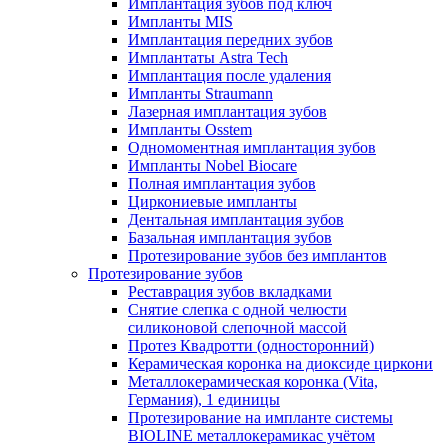
Имплантация зубов под ключ
Импланты MIS
Имплантация передних зубов
Имплантаты Astra Tech
Имплантация после удаления
Импланты Straumann
Лазерная имплантация зубов
Импланты Osstem
Одномоментная имплантация зубов
Импланты Nobel Biocare
Полная имплантация зубов
Циркониевые импланты
Дентальная имплантация зубов
Базальная имплантация зубов
Протезирование зубов без имплантов
Протезирование зубов
Реставрация зубов вкладками
Снятие слепка с одной челюсти
силиконовой слепочной массой
Протез Квадротти (односторонний)
Керамическая коронка на диоксиде циркони
Металлокерамическая коронка (Vita,
Германия), 1 единицы
Протезирование на импланте системы
BIOLINE металлокерамикас учётом