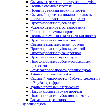
Съемные протезы при отсутствии зубов
Полные съемные протезы
Полный съемный верхний протез
Съемный протез на нижнюю челюсть
Частичный пластиночный протез
Протезирование зубов за день
Условно-съемное протезирование
Частичный съемный протез
Полный съемный пластиночный протез
Протезирование на имплантах
Съемные пластиночные протезы
Протезирование зубов керамикой
Протезирование зуба коронкой
Протезирование одного зуба
Протезирование зубов мостовидными
протезами
Безметалловое протезирование зубов
Зубные протезы без неба
Съемный микропротез (бабочка, дефект на
1,2 зуба акри-фри)
Зубные протезы на присосках
Пластмассовые зубные протезы
Протезирование зубов под наркозом
Временное протезирование
Удаление зубов