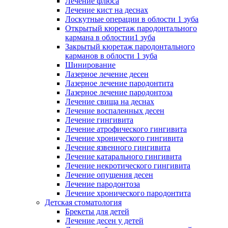
Лечение флюса
Лечение кист на деснах
Лоскутные операции в облости 1 зуба
Открытый кюретаж пародонтального
кармана в облостии1 зуба
Закрытый кюретаж пародонтального
карманов в облости 1 зуба
Шинирование
Лазерное лечение десен
Лазерное лечение пародонтита
Лазерное лечение пародонтоза
Лечение свища на деснах
Лечение воспаленных десен
Лечение гингивита
Лечение атрофического гингивита
Лечение хронического гингивита
Лечение язвенного гингивита
Лечение катарального гингивита
Лечение некротического гингивита
Лечение опущения десен
Лечение пародонтоза
Лечение хронического пародонтита
Детская стоматология
Брекеты для детей
Лечение десен у детей