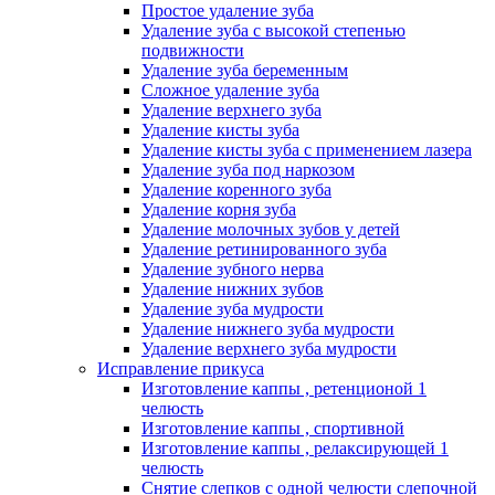
Простое удаление зуба
Удаление зуба с высокой степенью
подвижности
Удаление зуба беременным
Сложное удаление зуба
Удаление верхнего зуба
Удаление кисты зуба
Удаление кисты зуба с применением лазера
Удаление зуба под наркозом
Удаление коренного зуба
Удаление корня зуба
Удаление молочных зубов у детей
Удаление ретинированного зуба
Удаление зубного нерва
Удаление нижних зубов
Удаление зуба мудрости
Удаление нижнего зуба мудрости
Удаление верхнего зуба мудрости
Исправление прикуса
Изготовление каппы , ретенционой 1
челюсть
Изготовление каппы , спортивной
Изготовление каппы , релаксирующей 1
челюсть
Снятие слепков с одной челюсти слепочной