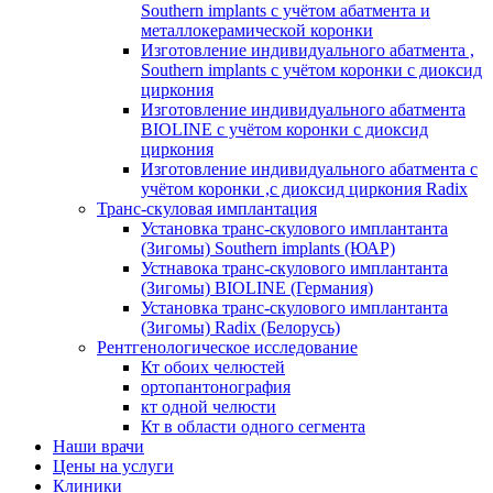
Southern implants с учётом абатмента и
металлокерамической коронки
Изготовление индивидуального абатмента ,
Southern implants с учётом коронки с диоксид
циркония
Изготовление индивидуального абатмента
BIOLINE с учётом коронки с диоксид
циркония
Изготовление индивидуального абатмента с
учётом коронки ,с диоксид циркония Radix
Транс-скуловая имплантация
Установка транс-скулового имплантанта
(Зигомы) Southern implants (ЮАР)
Устнавока транс-скулового имплантанта
(Зигомы) BIOLINE (Германия)
Установка транс-скулового имплантанта
(Зигомы) Radix (Белорусь)
Рентгенологическое исследование
Кт обоих челюстей
ортопантонография
кт одной челюсти
Кт в области одного сегмента
Наши врачи
Цены на услуги
Клиники