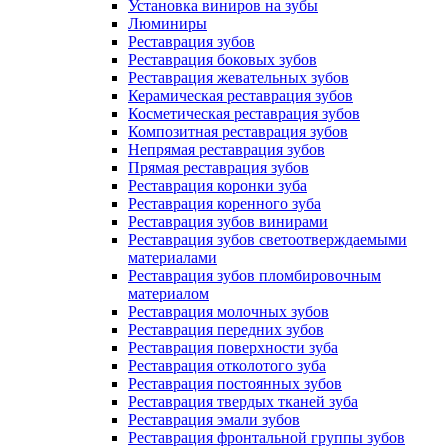
Установка виниров на зубы
Люминиры
Реставрация зубов
Реставрация боковых зубов
Реставрация жевательных зубов
Керамическая реставрация зубов
Косметическая реставрация зубов
Композитная реставрация зубов
Непрямая реставрация зубов
Прямая реставрация зубов
Реставрация коронки зуба
Реставрация коренного зуба
Реставрация зубов винирами
Реставрация зубов светоотверждаемыми
материалами
Реставрация зубов пломбировочным
материалом
Реставрация молочных зубов
Реставрация передних зубов
Реставрация поверхности зуба
Реставрация отколотого зуба
Реставрация постоянных зубов
Реставрация твердых тканей зуба
Реставрация эмали зубов
Реставрация фронтальной группы зубов