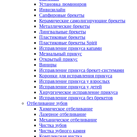
Установка люминиров
Инвизилайн
Сапфировые брекеты
Керамические самолигирующие брекеты
Металлические брекеты
Лингвальные брекеты
Пластиковые брекеты
Пластиковые брекеты Spirit
Исправление прикуса капами
Мезиальный прикус
Открытый прикус
Виниры
Исправление прикуса брекет-системами
Коронки для исправления прикуса
Исправление прикуса у взрослых
Исправление прикуса у детей
Хирургическое исправление прикуса
Исправление прикуса без брекетов
Отбеливание зубов
Химическое отбеливание
Лазерное отбеливание
Механическое отбеливание
Чистка зубов
Чистка зубного камня
Комплексная чистка