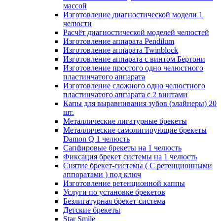
массой
Изготовление диагностической модели 1
челюсти
Расчёт диагностической моделей челюстей
Изготовление аппарата Pendilum
Изготовление аппарата Twinblock
Изготовление аппарата с винтом Бертони
Изготовление простого одно челюстного
пластинчатого аппарата
Изготовление сложного одно челюстного
пластинчатого аппарата с 2 винтами
Капы для выравнивания зубов (элайнеры) 20
шт.
Металлические лигатурные брекеты
Металлические самолигирующие брекеты
Damon Q 1 челюсть
Сапфировые брекеты на 1 челюсть
Фиксация брекет системы на 1 челюсть
Снятие брекет-системы ( С ретенционными
аппоратами ) под ключ
Изготовление ретенционной каппы
Услуги по установке брекетов
Безлигатурная брекет-система
Детские брекеты
Star Smile