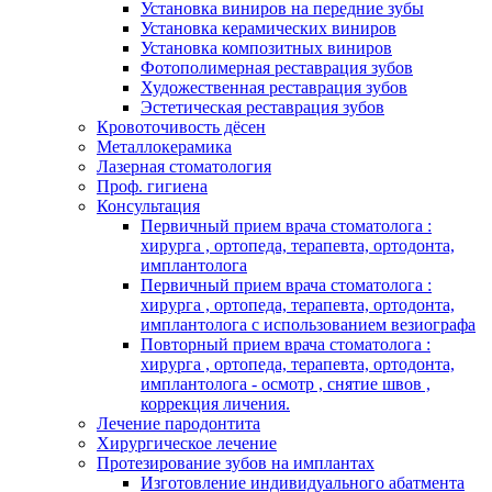
Установка виниров на передние зубы
Установка керамических виниров
Установка композитных виниров
Фотополимерная реставрация зубов
Художественная реставрация зубов
Эстетическая реставрация зубов
Кровоточивость дёсен
Металлокерамика
Лазерная стоматология
Проф. гигиена
Консультация
Первичный прием врача стоматолога :
хирурга , ортопеда, терапевта, ортодонта,
имплантолога
Первичный прием врача стоматолога :
хирурга , ортопеда, терапевта, ортодонта,
имплантолога с использованием везиографа
Повторный прием врача стоматолога :
хирурга , ортопеда, терапевта, ортодонта,
имплантолога - осмотр , снятие швов ,
коррекция личения.
Лечение пародонтита
Хирургическое лечение
Протезирование зубов на имплантах
Изготовление индивидуального абатмента