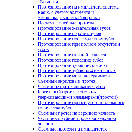
абатмента
Протезирование на имплантата система
Radix, с учётом абатмента и
металлокерамической коронки
Несъемные зубные протезы
Протезирование жевательных зубов
Протезирование верхних зубов
Протезирование после удаления зубов
Протезирование при полном отсутствии
зубов
Протезирование нижней челюсти
Протезирование передних зубов
Протезирование зубов без обточки
Протезирование зубов на 4 имплантах
Протезирование металлокерамикой
Съемный акриловый протез
Частичное протезирование зубов
Бюгельный протез с опорно-
удерживающими кламмерами(простой)
Протезирование при отсутствии большого
количества зубов
Съемный протез на верхнюю челюсть
Частичный зубной протез на верхнюю
челюсть
Съемные протезы на имплантатах