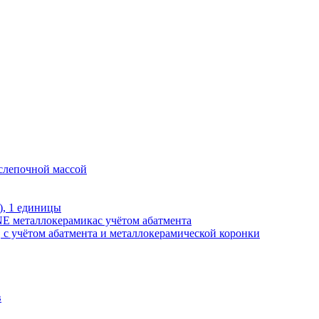
 слепочной массой
), 1 единицы
E металлокерамикас учётом абатмента
, с учётом абатмента и металлокерамической коронки
в