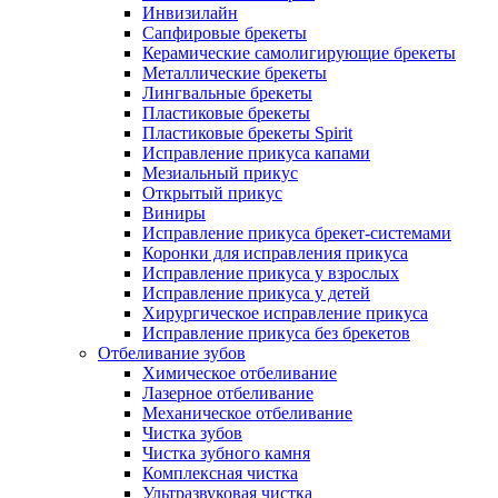
Инвизилайн
Сапфировые брекеты
Керамические самолигирующие брекеты
Металлические брекеты
Лингвальные брекеты
Пластиковые брекеты
Пластиковые брекеты Spirit
Исправление прикуса капами
Мезиальный прикус
Открытый прикус
Виниры
Исправление прикуса брекет-системами
Коронки для исправления прикуса
Исправление прикуса у взрослых
Исправление прикуса у детей
Хирургическое исправление прикуса
Исправление прикуса без брекетов
Отбеливание зубов
Химическое отбеливание
Лазерное отбеливание
Механическое отбеливание
Чистка зубов
Чистка зубного камня
Комплексная чистка
Ультразвуковая чистка