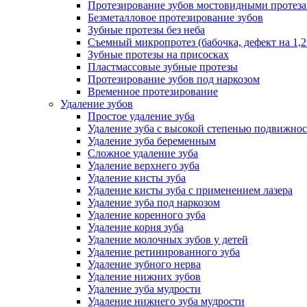
Протезирование зубов мостовидными протез
Безметалловое протезирование зубов
Зубные протезы без неба
Съемный микропротез (бабочка, дефект на 1,2
Зубные протезы на присосках
Пластмассовые зубные протезы
Протезирование зубов под наркозом
Временное протезирование
Удаление зубов
Простое удаление зуба
Удаление зуба с высокой степенью подвижно
Удаление зуба беременным
Сложное удаление зуба
Удаление верхнего зуба
Удаление кисты зуба
Удаление кисты зуба с применением лазера
Удаление зуба под наркозом
Удаление коренного зуба
Удаление корня зуба
Удаление молочных зубов у детей
Удаление ретинированного зуба
Удаление зубного нерва
Удаление нижних зубов
Удаление зуба мудрости
Удаление нижнего зуба мудрости