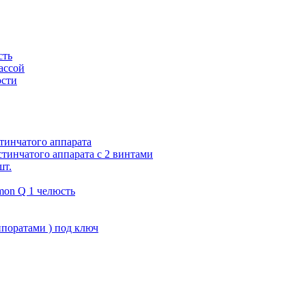
сть
ассой
юсти
тинчатого аппарата
тинчатого аппарата с 2 винтами
шт.
on Q 1 челюсть
поратами ) под ключ