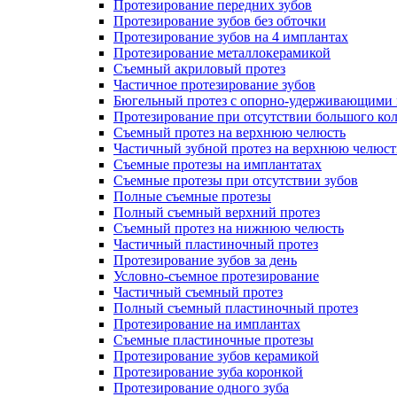
Протезирование передних зубов
Протезирование зубов без обточки
Протезирование зубов на 4 имплантах
Протезирование металлокерамикой
Съемный акриловый протез
Частичное протезирование зубов
Бюгельный протез с опорно-удерживающими 
Протезирование при отсутствии большого кол
Съемный протез на верхнюю челюсть
Частичный зубной протез на верхнюю челюст
Съемные протезы на имплантатах
Съемные протезы при отсутствии зубов
Полные съемные протезы
Полный съемный верхний протез
Съемный протез на нижнюю челюсть
Частичный пластиночный протез
Протезирование зубов за день
Условно-съемное протезирование
Частичный съемный протез
Полный съемный пластиночный протез
Протезирование на имплантах
Съемные пластиночные протезы
Протезирование зубов керамикой
Протезирование зуба коронкой
Протезирование одного зуба