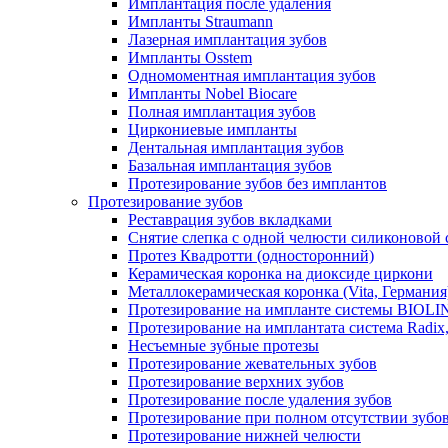
Имплантация после удаления
Импланты Straumann
Лазерная имплантация зубов
Импланты Osstem
Одномоментная имплантация зубов
Импланты Nobel Biocare
Полная имплантация зубов
Циркониевые импланты
Дентальная имплантация зубов
Базальная имплантация зубов
Протезирование зубов без имплантов
Протезирование зубов
Реставрация зубов вкладками
Снятие слепка с одной челюсти силиконовой
Протез Квадротти (односторонний)
Керамическая коронка на диоксиде циркони
Металлокерамическая коронка (Vita, Германия
Протезирование на импланте системы BIOLIN
Протезирование на имплантата система Radix
Несъемные зубные протезы
Протезирование жевательных зубов
Протезирование верхних зубов
Протезирование после удаления зубов
Протезирование при полном отсутствии зубо
Протезирование нижней челюсти