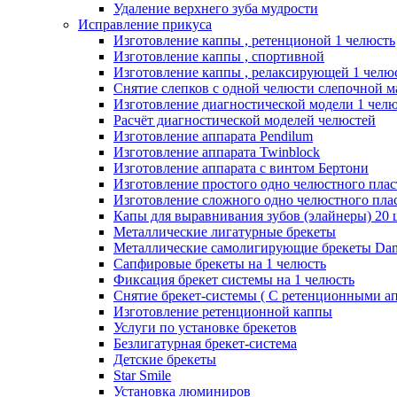
Удаление верхнего зуба мудрости
Исправление прикуса
Изготовление каппы , ретенционой 1 челюсть
Изготовление каппы , спортивной
Изготовление каппы , релаксирующей 1 челю
Снятие слепков с одной челюсти слепочной м
Изготовление диагностической модели 1 чел
Расчёт диагностической моделей челюстей
Изготовление аппарата Pendilum
Изготовление аппарата Twinblock
Изготовление аппарата с винтом Бертони
Изготовление простого одно челюстного плас
Изготовление сложного одно челюстного плас
Капы для выравнивания зубов (элайнеры) 20 
Металлические лигатурные брекеты
Металлические самолигирующие брекеты Dam
Сапфировые брекеты на 1 челюсть
Фиксация брекет системы на 1 челюсть
Снятие брекет-системы ( С ретенционными ап
Изготовление ретенционной каппы
Услуги по установке брекетов
Безлигатурная брекет-система
Детские брекеты
Star Smile
Установка люминиров