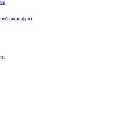
ами
 зуба акри-фри)
сти