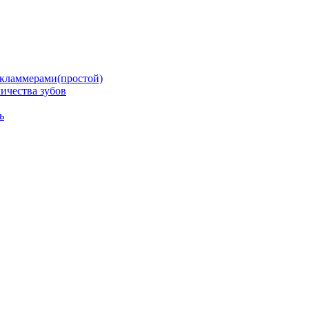
кламмерами(простой)
ичества зубов
ь