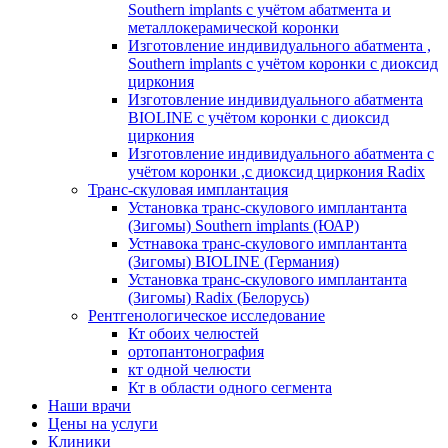
Southern implants с учётом абатмента и
металлокерамической коронки
Изготовление индивидуального абатмента ,
Southern implants с учётом коронки с диоксид
циркония
Изготовление индивидуального абатмента
BIOLINE с учётом коронки с диоксид
циркония
Изготовление индивидуального абатмента с
учётом коронки ,с диоксид циркония Radix
Транс-скуловая имплантация
Установка транс-скулового имплантанта
(Зигомы) Southern implants (ЮАР)
Устнавока транс-скулового имплантанта
(Зигомы) BIOLINE (Германия)
Установка транс-скулового имплантанта
(Зигомы) Radix (Белорусь)
Рентгенологическое исследование
Кт обоих челюстей
ортопантонография
кт одной челюсти
Кт в области одного сегмента
Наши врачи
Цены на услуги
Клиники