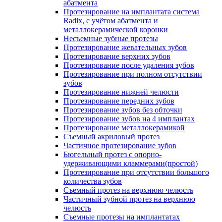
абатмента
Протезирование на имплантата система
Radix, с учётом абатмента и
металлокерамической коронки
Несъемные зубные протезы
Протезирование жевательных зубов
Протезирование верхних зубов
Протезирование после удаления зубов
Протезирование при полном отсутствии
зубов
Протезирование нижней челюсти
Протезирование передних зубов
Протезирование зубов без обточки
Протезирование зубов на 4 имплантах
Протезирование металлокерамикой
Съемный акриловый протез
Частичное протезирование зубов
Бюгельный протез с опорно-
удерживающими кламмерами(простой)
Протезирование при отсутствии большого
количества зубов
Съемный протез на верхнюю челюсть
Частичный зубной протез на верхнюю
челюсть
Съемные протезы на имплантатах