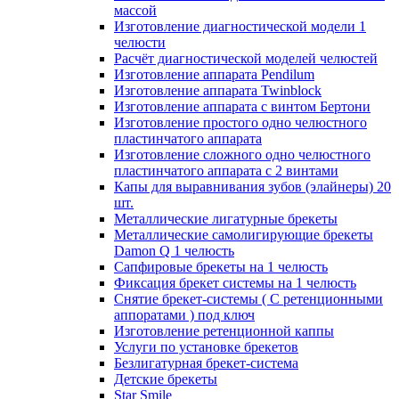
массой
Изготовление диагностической модели 1
челюсти
Расчёт диагностической моделей челюстей
Изготовление аппарата Pendilum
Изготовление аппарата Twinblock
Изготовление аппарата с винтом Бертони
Изготовление простого одно челюстного
пластинчатого аппарата
Изготовление сложного одно челюстного
пластинчатого аппарата с 2 винтами
Капы для выравнивания зубов (элайнеры) 20
шт.
Металлические лигатурные брекеты
Металлические самолигирующие брекеты
Damon Q 1 челюсть
Сапфировые брекеты на 1 челюсть
Фиксация брекет системы на 1 челюсть
Снятие брекет-системы ( С ретенционными
аппоратами ) под ключ
Изготовление ретенционной каппы
Услуги по установке брекетов
Безлигатурная брекет-система
Детские брекеты
Star Smile