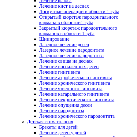
Лечение флюса
Лечение кист на деснах
Лоскутные операции в облости 1 зуба
Открытый кюретаж пародонтального
кармана в облостии1 зуба
Закрытый кюретаж пародонтального
карманов в облости 1 зуба
Шинирование
Лазерное лечение десен
Лазерное лечение пародонтита
Лазерное лечение пародонтоза
Лечение свища на деснах
Лечение воспаленных десен
Лечение гингивита
Лечение атрофического гингивита
Лечение хронического гингивита
Лечение язвенного гингивита
Лечение катарального гингивита
Лечение некротического гингивита
Лечение опущения десен
Лечение пародонтоза
Лечение хронического пародонтита
Детская стоматология
Брекеты для детей
Лечение десен у детей