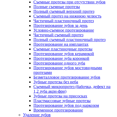
Съемные протезы при отсутствии зубов
Полные съемные протезы
Полный съемный верхний протез
Съемный протез на нижнюю челюсть
Частичный пластиночный протез
Протезирование зубов за день
Условно-съемное протезирование
Частичный съемный протез
Полный съемный пластиночный протез
Протезирование на имплантах
Съемные пластиночные протезы
Протезирование зубов керамикой
Протезирование зуба коронкой
Протезирование одного зуба
Протезирование зубов мостовидными
протезами
Безметалловое протезирование зубов
Зубные протезы без неба
Съемный микропротез (бабочка, дефект на
1,2 зуба акри-фри)
Зубные протезы на присосках
Пластмассовые зубные протезы
Протезирование зубов под наркозом
Временное протезирование
Удаление зубов