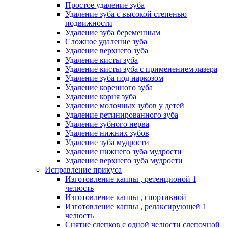
Простое удаление зуба
Удаление зуба с высокой степенью
подвижности
Удаление зуба беременным
Сложное удаление зуба
Удаление верхнего зуба
Удаление кисты зуба
Удаление кисты зуба с применением лазера
Удаление зуба под наркозом
Удаление коренного зуба
Удаление корня зуба
Удаление молочных зубов у детей
Удаление ретинированного зуба
Удаление зубного нерва
Удаление нижних зубов
Удаление зуба мудрости
Удаление нижнего зуба мудрости
Удаление верхнего зуба мудрости
Исправление прикуса
Изготовление каппы , ретенционой 1
челюсть
Изготовление каппы , спортивной
Изготовление каппы , релаксирующей 1
челюсть
Снятие слепков с одной челюсти слепочной