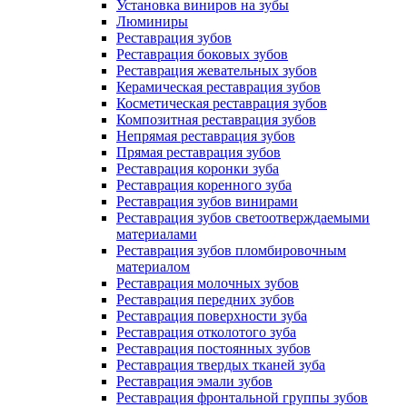
Установка виниров на зубы
Люминиры
Реставрация зубов
Реставрация боковых зубов
Реставрация жевательных зубов
Керамическая реставрация зубов
Косметическая реставрация зубов
Композитная реставрация зубов
Непрямая реставрация зубов
Прямая реставрация зубов
Реставрация коронки зуба
Реставрация коренного зуба
Реставрация зубов винирами
Реставрация зубов светоотверждаемыми
материалами
Реставрация зубов пломбировочным
материалом
Реставрация молочных зубов
Реставрация передних зубов
Реставрация поверхности зуба
Реставрация отколотого зуба
Реставрация постоянных зубов
Реставрация твердых тканей зуба
Реставрация эмали зубов
Реставрация фронтальной группы зубов