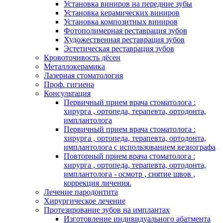
Установка виниров на передние зубы
Установка керамических виниров
Установка композитных виниров
Фотополимерная реставрация зубов
Художественная реставрация зубов
Эстетическая реставрация зубов
Кровоточивость дёсен
Металлокерамика
Лазерная стоматология
Проф. гигиена
Консультация
Первичный прием врача стоматолога :
хирурга , ортопеда, терапевта, ортодонта,
имплантолога
Первичный прием врача стоматолога :
хирурга , ортопеда, терапевта, ортодонта,
имплантолога с использованием везиографа
Повторный прием врача стоматолога :
хирурга , ортопеда, терапевта, ортодонта,
имплантолога - осмотр , снятие швов ,
коррекция личения.
Лечение пародонтита
Хирургическое лечение
Протезирование зубов на имплантах
Изготовление индивидуального абатмента