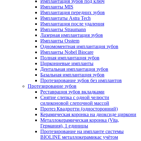
Имплантация зубов под ключ
Импланты MIS
Имплантация передних зубов
Имплантаты Astra Tech
Имплантация после удаления
Импланты Straumann
Лазерная имплантация зубов
Импланты Osstem
Одномоментная имплантация зубов
Импланты Nobel Biocare
Полная имплантация зубов
Циркониевые импланты
Дентальная имплантация зубов
Базальная имплантация зубов
Протезирование зубов без имплантов
Протезирование зубов
Реставрация зубов вкладками
Снятие слепка с одной челюсти
силиконовой слепочной массой
Протез Квадротти (односторонний)
Керамическая коронка на диоксиде циркони
Металлокерамическая коронка (Vita,
Германия), 1 единицы
Протезирование на импланте системы
BIOLINE металлокерамикас учётом