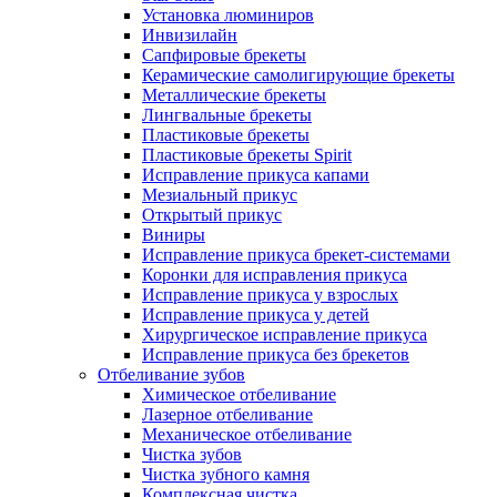
Установка люминиров
Инвизилайн
Сапфировые брекеты
Керамические самолигирующие брекеты
Металлические брекеты
Лингвальные брекеты
Пластиковые брекеты
Пластиковые брекеты Spirit
Исправление прикуса капами
Мезиальный прикус
Открытый прикус
Виниры
Исправление прикуса брекет-системами
Коронки для исправления прикуса
Исправление прикуса у взрослых
Исправление прикуса у детей
Хирургическое исправление прикуса
Исправление прикуса без брекетов
Отбеливание зубов
Химическое отбеливание
Лазерное отбеливание
Механическое отбеливание
Чистка зубов
Чистка зубного камня
Комплексная чистка