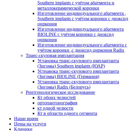
Southern implants с учётом абатмента и
металлокерамической коронки
Изготовление индивидуального абатмента ,
Southern implants с учётом коронки с диоксид
циркония
Изготовление индивидуального абатмента
BIOLINE с учётом коронки с диоксид
циркония
Изготовление индивидуального абатмента с
учётом коронки ,с диоксид циркония Radix
Транс-скуловая имплантация
Установка транс-скулового имплантанта
(Зигомы) Southern implants (ЮАР)
Устнавока транс-скулового имплантанта
(Зигомы) BIOLINE (Германия)
Установка транс-скулового имплантанта
(Зигомы) Radix (Белорусь)
Рентгенологическое исследование
Кт обоих челюстей
ортопантонография
кт одной челюсти
Кт в области одного сегмента
Наши врачи
Цены на услуги
Клиники