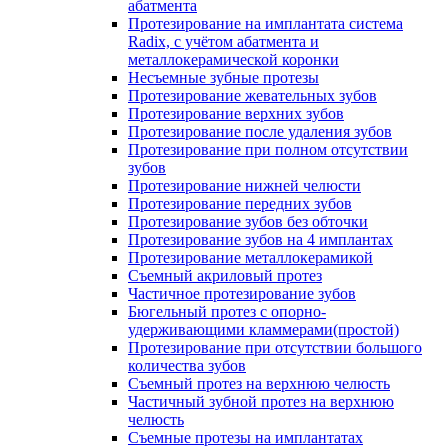
абатмента
Протезирование на имплантата система
Radix, с учётом абатмента и
металлокерамической коронки
Несъемные зубные протезы
Протезирование жевательных зубов
Протезирование верхних зубов
Протезирование после удаления зубов
Протезирование при полном отсутствии
зубов
Протезирование нижней челюсти
Протезирование передних зубов
Протезирование зубов без обточки
Протезирование зубов на 4 имплантах
Протезирование металлокерамикой
Съемный акриловый протез
Частичное протезирование зубов
Бюгельный протез с опорно-
удерживающими кламмерами(простой)
Протезирование при отсутствии большого
количества зубов
Съемный протез на верхнюю челюсть
Частичный зубной протез на верхнюю
челюсть
Съемные протезы на имплантатах