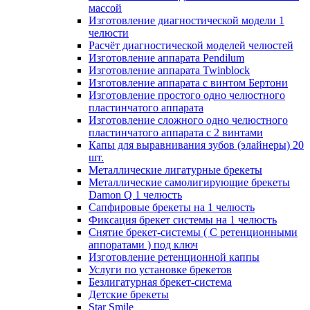
массой
Изготовление диагностической модели 1
челюсти
Расчёт диагностической моделей челюстей
Изготовление аппарата Pendilum
Изготовление аппарата Twinblock
Изготовление аппарата с винтом Бертони
Изготовление простого одно челюстного
пластинчатого аппарата
Изготовление сложного одно челюстного
пластинчатого аппарата с 2 винтами
Капы для выравнивания зубов (элайнеры) 20
шт.
Металлические лигатурные брекеты
Металлические самолигирующие брекеты
Damon Q 1 челюсть
Сапфировые брекеты на 1 челюсть
Фиксация брекет системы на 1 челюсть
Снятие брекет-системы ( С ретенционными
аппоратами ) под ключ
Изготовление ретенционной каппы
Услуги по установке брекетов
Безлигатурная брекет-система
Детские брекеты
Star Smile