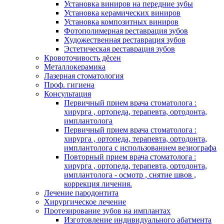
Установка виниров на передние зубы
Установка керамических виниров
Установка композитных виниров
Фотополимерная реставрация зубов
Художественная реставрация зубов
Эстетическая реставрация зубов
Кровоточивость дёсен
Металлокерамика
Лазерная стоматология
Проф. гигиена
Консультация
Первичный прием врача стоматолога :
хирурга , ортопеда, терапевта, ортодонта,
имплантолога
Первичный прием врача стоматолога :
хирурга , ортопеда, терапевта, ортодонта,
имплантолога с использованием везиографа
Повторный прием врача стоматолога :
хирурга , ортопеда, терапевта, ортодонта,
имплантолога - осмотр , снятие швов ,
коррекция личения.
Лечение пародонтита
Хирургическое лечение
Протезирование зубов на имплантах
Изготовление индивидуального абатмента