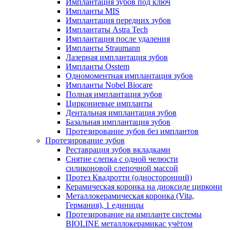
Имплантация зубов под ключ
Импланты MIS
Имплантация передних зубов
Имплантаты Astra Tech
Имплантация после удаления
Импланты Straumann
Лазерная имплантация зубов
Импланты Osstem
Одномоментная имплантация зубов
Импланты Nobel Biocare
Полная имплантация зубов
Циркониевые импланты
Дентальная имплантация зубов
Базальная имплантация зубов
Протезирование зубов без имплантов
Протезирование зубов
Реставрация зубов вкладками
Снятие слепка с одной челюсти
силиконовой слепочной массой
Протез Квадротти (односторонний)
Керамическая коронка на диоксиде циркони
Металлокерамическая коронка (Vita,
Германия), 1 единицы
Протезирование на импланте системы
BIOLINE металлокерамикас учётом