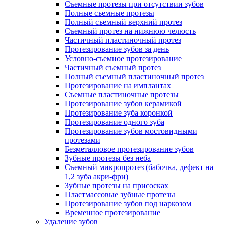
Съемные протезы при отсутствии зубов
Полные съемные протезы
Полный съемный верхний протез
Съемный протез на нижнюю челюсть
Частичный пластиночный протез
Протезирование зубов за день
Условно-съемное протезирование
Частичный съемный протез
Полный съемный пластиночный протез
Протезирование на имплантах
Съемные пластиночные протезы
Протезирование зубов керамикой
Протезирование зуба коронкой
Протезирование одного зуба
Протезирование зубов мостовидными
протезами
Безметалловое протезирование зубов
Зубные протезы без неба
Съемный микропротез (бабочка, дефект на
1,2 зуба акри-фри)
Зубные протезы на присосках
Пластмассовые зубные протезы
Протезирование зубов под наркозом
Временное протезирование
Удаление зубов