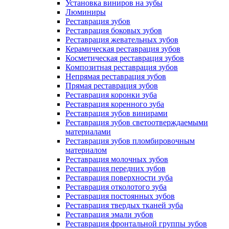
Установка виниров на зубы
Люминиры
Реставрация зубов
Реставрация боковых зубов
Реставрация жевательных зубов
Керамическая реставрация зубов
Косметическая реставрация зубов
Композитная реставрация зубов
Непрямая реставрация зубов
Прямая реставрация зубов
Реставрация коронки зуба
Реставрация коренного зуба
Реставрация зубов винирами
Реставрация зубов светоотверждаемыми
материалами
Реставрация зубов пломбировочным
материалом
Реставрация молочных зубов
Реставрация передних зубов
Реставрация поверхности зуба
Реставрация отколотого зуба
Реставрация постоянных зубов
Реставрация твердых тканей зуба
Реставрация эмали зубов
Реставрация фронтальной группы зубов