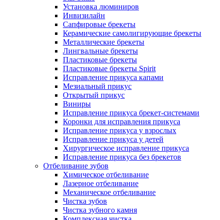
Установка люминиров
Инвизилайн
Сапфировые брекеты
Керамические самолигирующие брекеты
Металлические брекеты
Лингвальные брекеты
Пластиковые брекеты
Пластиковые брекеты Spirit
Исправление прикуса капами
Мезиальный прикус
Открытый прикус
Виниры
Исправление прикуса брекет-системами
Коронки для исправления прикуса
Исправление прикуса у взрослых
Исправление прикуса у детей
Хирургическое исправление прикуса
Исправление прикуса без брекетов
Отбеливание зубов
Химическое отбеливание
Лазерное отбеливание
Механическое отбеливание
Чистка зубов
Чистка зубного камня
Комплексная чистка