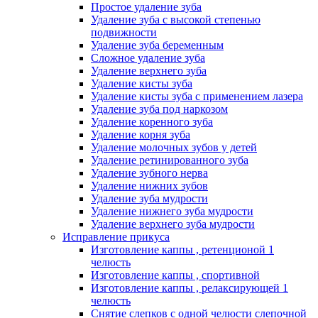
Простое удаление зуба
Удаление зуба с высокой степенью
подвижности
Удаление зуба беременным
Сложное удаление зуба
Удаление верхнего зуба
Удаление кисты зуба
Удаление кисты зуба с применением лазера
Удаление зуба под наркозом
Удаление коренного зуба
Удаление корня зуба
Удаление молочных зубов у детей
Удаление ретинированного зуба
Удаление зубного нерва
Удаление нижних зубов
Удаление зуба мудрости
Удаление нижнего зуба мудрости
Удаление верхнего зуба мудрости
Исправление прикуса
Изготовление каппы , ретенционой 1
челюсть
Изготовление каппы , спортивной
Изготовление каппы , релаксирующей 1
челюсть
Снятие слепков с одной челюсти слепочной