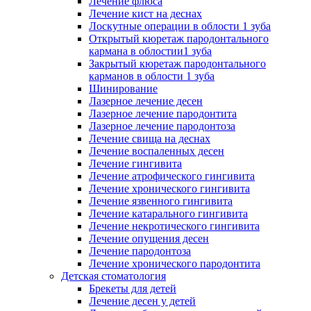
Лечение флюса
Лечение кист на деснах
Лоскутные операции в облости 1 зуба
Открытый кюретаж пародонтального
кармана в облостии1 зуба
Закрытый кюретаж пародонтального
карманов в облости 1 зуба
Шинирование
Лазерное лечение десен
Лазерное лечение пародонтита
Лазерное лечение пародонтоза
Лечение свища на деснах
Лечение воспаленных десен
Лечение гингивита
Лечение атрофического гингивита
Лечение хронического гингивита
Лечение язвенного гингивита
Лечение катарального гингивита
Лечение некротического гингивита
Лечение опущения десен
Лечение пародонтоза
Лечение хронического пародонтита
Детская стоматология
Брекеты для детей
Лечение десен у детей