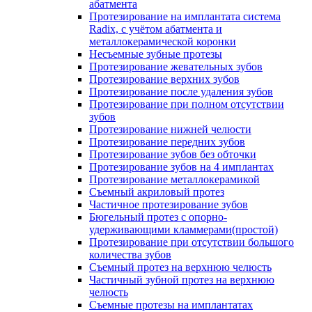
абатмента
Протезирование на имплантата система
Radix, с учётом абатмента и
металлокерамической коронки
Несъемные зубные протезы
Протезирование жевательных зубов
Протезирование верхних зубов
Протезирование после удаления зубов
Протезирование при полном отсутствии
зубов
Протезирование нижней челюсти
Протезирование передних зубов
Протезирование зубов без обточки
Протезирование зубов на 4 имплантах
Протезирование металлокерамикой
Съемный акриловый протез
Частичное протезирование зубов
Бюгельный протез с опорно-
удерживающими кламмерами(простой)
Протезирование при отсутствии большого
количества зубов
Съемный протез на верхнюю челюсть
Частичный зубной протез на верхнюю
челюсть
Съемные протезы на имплантатах