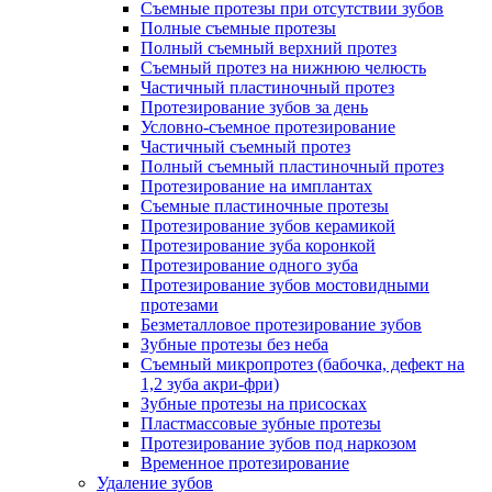
Съемные протезы при отсутствии зубов
Полные съемные протезы
Полный съемный верхний протез
Съемный протез на нижнюю челюсть
Частичный пластиночный протез
Протезирование зубов за день
Условно-съемное протезирование
Частичный съемный протез
Полный съемный пластиночный протез
Протезирование на имплантах
Съемные пластиночные протезы
Протезирование зубов керамикой
Протезирование зуба коронкой
Протезирование одного зуба
Протезирование зубов мостовидными
протезами
Безметалловое протезирование зубов
Зубные протезы без неба
Съемный микропротез (бабочка, дефект на
1,2 зуба акри-фри)
Зубные протезы на присосках
Пластмассовые зубные протезы
Протезирование зубов под наркозом
Временное протезирование
Удаление зубов