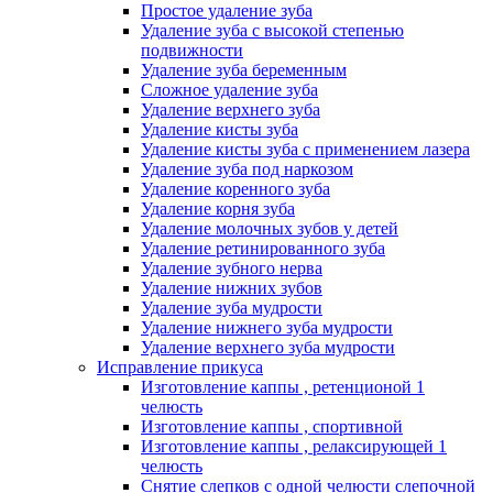
Простое удаление зуба
Удаление зуба с высокой степенью
подвижности
Удаление зуба беременным
Сложное удаление зуба
Удаление верхнего зуба
Удаление кисты зуба
Удаление кисты зуба с применением лазера
Удаление зуба под наркозом
Удаление коренного зуба
Удаление корня зуба
Удаление молочных зубов у детей
Удаление ретинированного зуба
Удаление зубного нерва
Удаление нижних зубов
Удаление зуба мудрости
Удаление нижнего зуба мудрости
Удаление верхнего зуба мудрости
Исправление прикуса
Изготовление каппы , ретенционой 1
челюсть
Изготовление каппы , спортивной
Изготовление каппы , релаксирующей 1
челюсть
Снятие слепков с одной челюсти слепочной