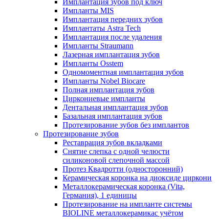
Имплантация зубов под ключ
Импланты MIS
Имплантация передних зубов
Имплантаты Astra Tech
Имплантация после удаления
Импланты Straumann
Лазерная имплантация зубов
Импланты Osstem
Одномоментная имплантация зубов
Импланты Nobel Biocare
Полная имплантация зубов
Циркониевые импланты
Дентальная имплантация зубов
Базальная имплантация зубов
Протезирование зубов без имплантов
Протезирование зубов
Реставрация зубов вкладками
Снятие слепка с одной челюсти
силиконовой слепочной массой
Протез Квадротти (односторонний)
Керамическая коронка на диоксиде циркони
Металлокерамическая коронка (Vita,
Германия), 1 единицы
Протезирование на импланте системы
BIOLINE металлокерамикас учётом