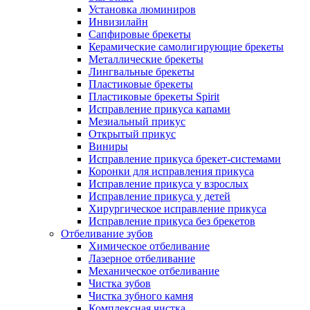
Установка люминиров
Инвизилайн
Сапфировые брекеты
Керамические самолигирующие брекеты
Металлические брекеты
Лингвальные брекеты
Пластиковые брекеты
Пластиковые брекеты Spirit
Исправление прикуса капами
Мезиальный прикус
Открытый прикус
Виниры
Исправление прикуса брекет-системами
Коронки для исправления прикуса
Исправление прикуса у взрослых
Исправление прикуса у детей
Хирургическое исправление прикуса
Исправление прикуса без брекетов
Отбеливание зубов
Химическое отбеливание
Лазерное отбеливание
Механическое отбеливание
Чистка зубов
Чистка зубного камня
Комплексная чистка