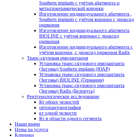
Southern implants с учётом абатмента и
металлокерамической коронки
Изготовление индивидуального абатмента ,
Southern implants с учётом коронки с диоксид
циркония
Изготовление индивидуального абатмента
BIOLINE с учётом коронки с диоксид
циркония
Изготовление индивидуального абатмента с
учётом коронки ,с диоксид циркония Radix
Транс-скуловая имплантация
Установка транс-скулового имплантанта
(Зигомы) Southern implants (ЮАР)
Устнавока транс-скулового имплантанта
(Зигомы) BIOLINE (Германия)
Установка транс-скулового имплантанта
(Зигомы) Radix (Белорусь)
Рентгенологическое исследование
Кт обоих челюстей
ортопантонография
кт одной челюсти
Кт в области одного сегмента
Наши врачи
Цены на услуги
Клиники