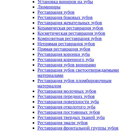
Установка виниров на зубы
Люминиры
Реставрация зубов
Реставрация боковых зубов
Реставрация жевательных зубов
Керамическая реставрация зубов
Косметическая реставрация зубов
Композитная реставрация зубов
Непрямая реставрация зубов
Прямая реставрация зубов
Реставрация коронки зуба
Реставрация коренного зуба
Реставрация зубов винирами
Реставрация зубов светоотверждаемыми
материалами
Реставрация зубов пломбировочным
материалом
Реставрация молочных зубов
Реставрация передних зубов
Реставрация поверхности зуба
Реставрация отколотого зуба
Реставрация постоянных зубов
Реставрация твердых тканей зуба
Реставрация эмали зубов
Реставрация фронтальной группы зубов