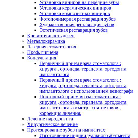
Установка виниров на передние зубы
Установка керамических виниров
Установка композитных виниров
Фотополимерная реставрация зубов
Художественная реставрация зубов
Эстетическая реставрация зубов
Кровоточивость дёсен
Металлокерамика
Лазерная стоматология
Проф. гигиена
Консультация
Первичный прием врача стоматолога :
хирурга , ортопеда, терапевта, ортодонта,
имплантолога
Первичный прием врача стоматолога :
хирурга , ортопеда, терапевта, ортодонта,
имплантолога с использованием везиографа
Повторный прием врача стоматолога :
хирурга , ортопеда, терапевта, ортодонта,
имплантолога - осмотр , снятие швов ,
коррекция личения.
Лечение пародонтита
Хирургическое лечение
Протезирование зубов на имплантах
Изготовление индивидуального абатмента