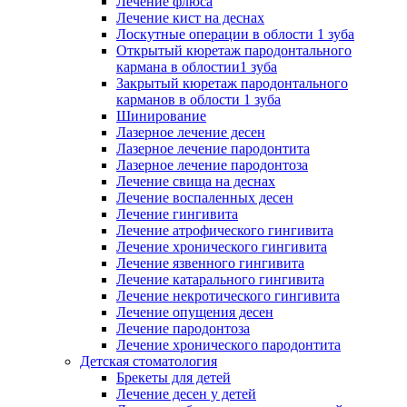
Лечение флюса
Лечение кист на деснах
Лоскутные операции в облости 1 зуба
Открытый кюретаж пародонтального
кармана в облостии1 зуба
Закрытый кюретаж пародонтального
карманов в облости 1 зуба
Шинирование
Лазерное лечение десен
Лазерное лечение пародонтита
Лазерное лечение пародонтоза
Лечение свища на деснах
Лечение воспаленных десен
Лечение гингивита
Лечение атрофического гингивита
Лечение хронического гингивита
Лечение язвенного гингивита
Лечение катарального гингивита
Лечение некротического гингивита
Лечение опущения десен
Лечение пародонтоза
Лечение хронического пародонтита
Детская стоматология
Брекеты для детей
Лечение десен у детей