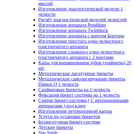
массой
Изготовление диагностической модели 1
челюсти
Расчёт диагностической моделей челюстей
Изготовление аппарата Pendilum
Изготовление аппарата Twinblock
Изготовление аппарата с винтом Бертони
Изготовление простого одно челюстного
пластинчатого аппарата
Изготовление сложного одно челюстного
пластинчатого аппарата с 2 винтами
Капы для выравнивания зубов (элайнеры) 20
шт.
Металлические лигатурные брекеты
Металлические самолигирующие брекеты
Damon Q 1 челюсть
Сапфировые брекеты на 1 челюсть
Фиксация брекет системы на 1 челюсть
Снятие брекет-системы ( С ретенционными
аппоратами ) под ключ
Изготовление ретенционной каппы
Услуги по установке брекетов
Безлигатурная брекет-система
Детские брекеты
Star Smile