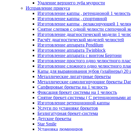
Удаление верхнего зуба мудрости
Исправление прикуса
Изготовление каппы , ретенционой 1 челюсть
Изготовление каппы , спортивной
Изготовление каппы , релаксирующей 1 челю
Снятие слепков с одной челюсти слепочной м
Изготовление диагностической модели 1 чел
Расчёт диагностической моделей челюстей
Изготовление аппарата Pendilum
Изготовление аппарата Twinblock
Изготовление аппарата с винтом Бертони
Изготовление простого одно челюстного плас
Изготовление сложного одно челюстного плас
Капы для выравнивания зубов (элайнеры) 20 
Металлические лигатурные брекеты
Металлические самолигирующие брекеты Dam
Сапфировые брекеты на 1 челюсть
Фиксация брекет системы на 1 челюсть
Снятие брекет-системы ( С ретенционными ап
Изготовление ретенционной каппы
Услуги по установке брекетов
Безлигатурная брекет-система
Детские брекеты
Star Smile
Установка люминиров