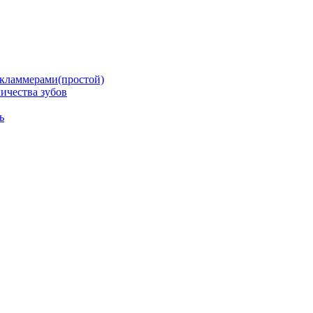
кламмерами(простой)
ичества зубов
ь