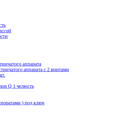
сть
ассой
юсти
тинчатого аппарата
тинчатого аппарата с 2 винтами
шт.
on Q 1 челюсть
поратами ) под ключ