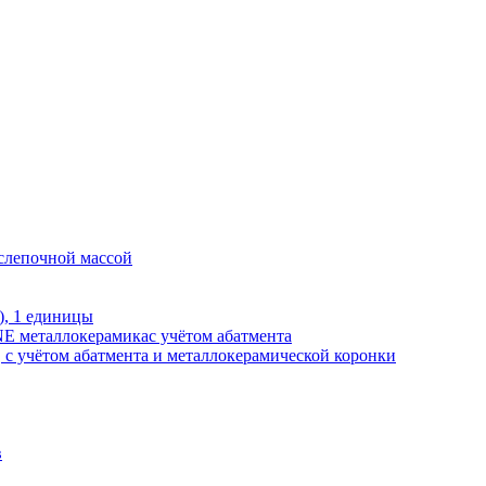
 слепочной массой
), 1 единицы
E металлокерамикас учётом абатмента
, с учётом абатмента и металлокерамической коронки
в