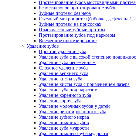
Протезирование зубов мостовидными протез
Безметалловое протезирование зубов
Зубные протезы без неба
Съемный микропротез (бабочка, дефект на 1,2
Зубные протезы на присосках
Пластмассовые зубные протезы
Протезирование зубов под наркозом
Временное протезирование
Удаление зубов
Простое удаление зуба
Удаление зуба с высокой степенью подвижно
Удаление зуба беременным
Сложное удаление зуба
Удаление верхнего зуба
Удаление кисты зуба
Удаление кисты зуба с применением лазера
Удаление зуба под наркозом
Удаление коренного зуба
Удаление корня зуба
Удаление молочных зубов у детей
Удаление ретинированного зуба
Удаление зубного нерва
Удаление нижних зубов
Удаление зуба мудрости
Удаление нижнего зуба мудрости