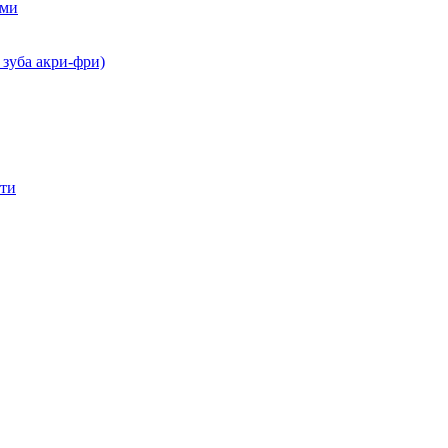
ами
 зуба акри-фри)
сти