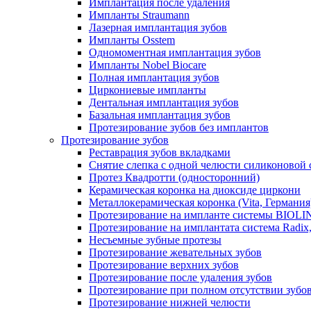
Имплантация после удаления
Импланты Straumann
Лазерная имплантация зубов
Импланты Osstem
Одномоментная имплантация зубов
Импланты Nobel Biocare
Полная имплантация зубов
Циркониевые импланты
Дентальная имплантация зубов
Базальная имплантация зубов
Протезирование зубов без имплантов
Протезирование зубов
Реставрация зубов вкладками
Снятие слепка с одной челюсти силиконовой
Протез Квадротти (односторонний)
Керамическая коронка на диоксиде циркони
Металлокерамическая коронка (Vita, Германия
Протезирование на импланте системы BIOLIN
Протезирование на имплантата система Radix
Несъемные зубные протезы
Протезирование жевательных зубов
Протезирование верхних зубов
Протезирование после удаления зубов
Протезирование при полном отсутствии зубо
Протезирование нижней челюсти