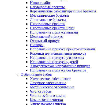
Инвизилайн
Сапфировые брекеты
Керамические самолигирующие брекеты
Металлические брекеты
Лингвальные брекеты
Пластиковые брекеты
Пластиковые брекеты Spirit
Исправление прикуса капами
Мезиальный прикус
Открытый прикус
Виниры
Исправление прикуса брекет-системами
Коронки для исправления прикуса
Исправление прикуса у взрослых
Исправление прикуса у детей
Хирургическое исправление прикуса
Исправление прикуса без брекетов
Отбеливание зубов
Химическое отбеливание
Лазерное отбеливание
Механическое отбеливание
Чистка зубов
Чистка зубного камня
Комплексная чистка
Ультразвуковая чистка