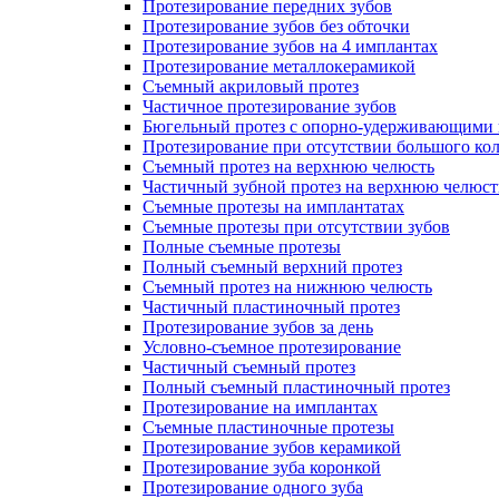
Протезирование передних зубов
Протезирование зубов без обточки
Протезирование зубов на 4 имплантах
Протезирование металлокерамикой
Съемный акриловый протез
Частичное протезирование зубов
Бюгельный протез с опорно-удерживающими 
Протезирование при отсутствии большого кол
Съемный протез на верхнюю челюсть
Частичный зубной протез на верхнюю челюст
Съемные протезы на имплантатах
Съемные протезы при отсутствии зубов
Полные съемные протезы
Полный съемный верхний протез
Съемный протез на нижнюю челюсть
Частичный пластиночный протез
Протезирование зубов за день
Условно-съемное протезирование
Частичный съемный протез
Полный съемный пластиночный протез
Протезирование на имплантах
Съемные пластиночные протезы
Протезирование зубов керамикой
Протезирование зуба коронкой
Протезирование одного зуба