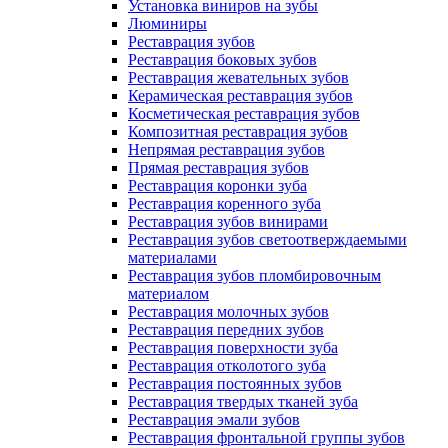
Установка виниров на зубы
Люминиры
Реставрация зубов
Реставрация боковых зубов
Реставрация жевательных зубов
Керамическая реставрация зубов
Косметическая реставрация зубов
Композитная реставрация зубов
Непрямая реставрация зубов
Прямая реставрация зубов
Реставрация коронки зуба
Реставрация коренного зуба
Реставрация зубов винирами
Реставрация зубов светоотверждаемыми
материалами
Реставрация зубов пломбировочным
материалом
Реставрация молочных зубов
Реставрация передних зубов
Реставрация поверхности зуба
Реставрация отколотого зуба
Реставрация постоянных зубов
Реставрация твердых тканей зуба
Реставрация эмали зубов
Реставрация фронтальной группы зубов