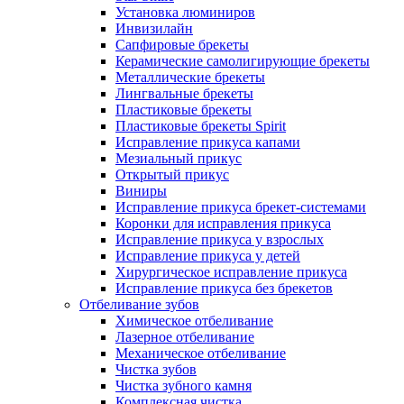
Установка люминиров
Инвизилайн
Сапфировые брекеты
Керамические самолигирующие брекеты
Металлические брекеты
Лингвальные брекеты
Пластиковые брекеты
Пластиковые брекеты Spirit
Исправление прикуса капами
Мезиальный прикус
Открытый прикус
Виниры
Исправление прикуса брекет-системами
Коронки для исправления прикуса
Исправление прикуса у взрослых
Исправление прикуса у детей
Хирургическое исправление прикуса
Исправление прикуса без брекетов
Отбеливание зубов
Химическое отбеливание
Лазерное отбеливание
Механическое отбеливание
Чистка зубов
Чистка зубного камня
Комплексная чистка