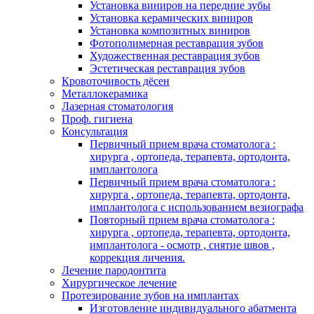
Установка виниров на передние зубы
Установка керамических виниров
Установка композитных виниров
Фотополимерная реставрация зубов
Художественная реставрация зубов
Эстетическая реставрация зубов
Кровоточивость дёсен
Металлокерамика
Лазерная стоматология
Проф. гигиена
Консультация
Первичный прием врача стоматолога :
хирурга , ортопеда, терапевта, ортодонта,
имплантолога
Первичный прием врача стоматолога :
хирурга , ортопеда, терапевта, ортодонта,
имплантолога с использованием везиографа
Повторный прием врача стоматолога :
хирурга , ортопеда, терапевта, ортодонта,
имплантолога - осмотр , снятие швов ,
коррекция личения.
Лечение пародонтита
Хирургическое лечение
Протезирование зубов на имплантах
Изготовление индивидуального абатмента