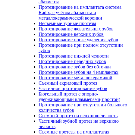
абатмента
Протезирование на имплантата система
Radix, с учётом абатмента и
металлокерамической коронки
Несъемные зубные протезы
Протезирование жевательных зубов
Протезирование верхних зубов
Протезирование после удаления зубов
Протезирование при полном отсутствии
зубов
Протезирование нижней челюсти
Протезирование передних зубов
Протезирование зубов без обточки
Протезирование зубов на 4 имплантах
Протезирование металлокерамикой
Съемный акриловый протез
Частичное протезирование зубов
Бюгельный протез с опорно-
удерживающими кламмерами(простой)
Протезирование при отсутствии большого
количества зубов
Съемный протез на верхнюю челюсть
Частичный зубной протез на верхнюю
челюсть
Съемные протезы на имплантатах