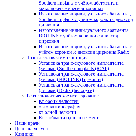
Southern implants с учётом абатмента и
металлокерамической коронки
Изготовление индивидуального абатмента ,
Southern implants с учётом коронки с диоксид
циркония
Изготовление индивидуального абатмента
BIOLINE с учётом коронки с диоксид
циркония
Изготовление индивидуального абатмента с
учётом коронки ,с диоксид циркония Radix
Транс-скуловая имплантация
Установка транс-скулового имплантанта
(Зигомы) Southern implants (ЮАР)
Устнавока транс-скулового имплантанта
(Зигомы) BIOLINE (Германия)
Установка транс-скулового имплантанта
(Зигомы) Radix (Белорусь)
Рентгенологическое исследование
Кт обоих челюстей
ортопантонография
кт одной челюсти
Кт в области одного сегмента
Наши врачи
Цены на услуги
Клиники