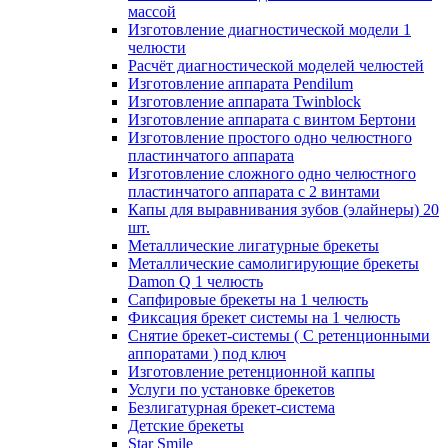
массой
Изготовление диагностической модели 1
челюсти
Расчёт диагностической моделей челюстей
Изготовление аппарата Pendilum
Изготовление аппарата Twinblock
Изготовление аппарата с винтом Бертони
Изготовление простого одно челюстного
пластинчатого аппарата
Изготовление сложного одно челюстного
пластинчатого аппарата с 2 винтами
Капы для выравнивания зубов (элайнеры) 20
шт.
Металлические лигатурные брекеты
Металлические самолигирующие брекеты
Damon Q 1 челюсть
Сапфировые брекеты на 1 челюсть
Фиксация брекет системы на 1 челюсть
Снятие брекет-системы ( С ретенционными
аппоратами ) под ключ
Изготовление ретенционной каппы
Услуги по установке брекетов
Безлигатурная брекет-система
Детские брекеты
Star Smile