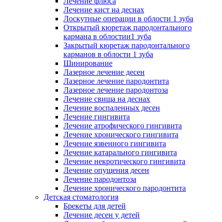
Лечение флюса
Лечение кист на деснах
Лоскутные операции в облости 1 зуба
Открытый кюретаж пародонтального
кармана в облостии1 зуба
Закрытый кюретаж пародонтального
карманов в облости 1 зуба
Шинирование
Лазерное лечение десен
Лазерное лечение пародонтита
Лазерное лечение пародонтоза
Лечение свища на деснах
Лечение воспаленных десен
Лечение гингивита
Лечение атрофического гингивита
Лечение хронического гингивита
Лечение язвенного гингивита
Лечение катарального гингивита
Лечение некротического гингивита
Лечение опущения десен
Лечение пародонтоза
Лечение хронического пародонтита
Детская стоматология
Брекеты для детей
Лечение десен у детей