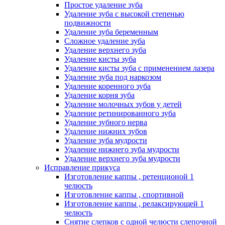
Простое удаление зуба
Удаление зуба с высокой степенью
подвижности
Удаление зуба беременным
Сложное удаление зуба
Удаление верхнего зуба
Удаление кисты зуба
Удаление кисты зуба с применением лазера
Удаление зуба под наркозом
Удаление коренного зуба
Удаление корня зуба
Удаление молочных зубов у детей
Удаление ретинированного зуба
Удаление зубного нерва
Удаление нижних зубов
Удаление зуба мудрости
Удаление нижнего зуба мудрости
Удаление верхнего зуба мудрости
Исправление прикуса
Изготовление каппы , ретенционой 1
челюсть
Изготовление каппы , спортивной
Изготовление каппы , релаксирующей 1
челюсть
Снятие слепков с одной челюсти слепочной