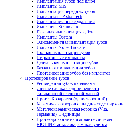
Имплантация зубов под ключ
Импланты MIS
Имплантация передних зубов
Имплантаты Astra Tech
Имплантация после удаления
Импланты Straumann
Лазерная имплантация зубов
Импланты Osstem
Одномоментная имплантация зубов
Импланты Nobel Biocare
Полная имплантация зубов
Циркониевые импланты
Дентальная имплантация зубов
Базальная имплантация зубов
Протезирование зубов без имплантов
Протезирование зубов
Реставрация зубов вкладками
Снятие слепка с одной челюсти
силиконовой слепочной массой
Протез Квадротти (односторонний)
Керамическая коронка на диоксиде циркони
Металлокерамическая коронка (Vita,
Германия), 1 единицы
Протезирование на импланте системы
BIOLINE металлокерамикас учётом