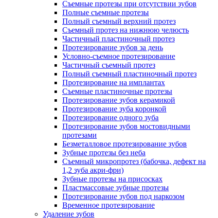
Съемные протезы при отсутствии зубов
Полные съемные протезы
Полный съемный верхний протез
Съемный протез на нижнюю челюсть
Частичный пластиночный протез
Протезирование зубов за день
Условно-съемное протезирование
Частичный съемный протез
Полный съемный пластиночный протез
Протезирование на имплантах
Съемные пластиночные протезы
Протезирование зубов керамикой
Протезирование зуба коронкой
Протезирование одного зуба
Протезирование зубов мостовидными
протезами
Безметалловое протезирование зубов
Зубные протезы без неба
Съемный микропротез (бабочка, дефект на
1,2 зуба акри-фри)
Зубные протезы на присосках
Пластмассовые зубные протезы
Протезирование зубов под наркозом
Временное протезирование
Удаление зубов